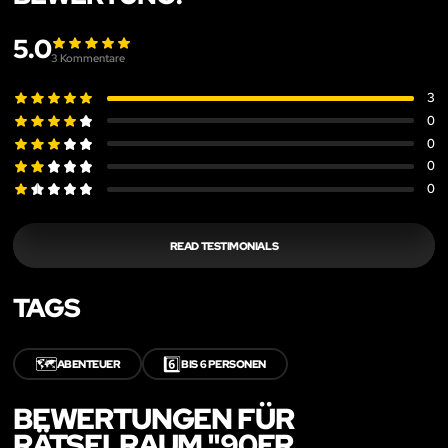
5.0
3
Kommentare
3
0
0
0
0
READ TESTIMONIALS
TAGS
🗺️
6️⃣
ABENTEUER
BIS 6 PERSONEN
BEWERTUNGEN FÜR
RÄTSELRAUM "90ER