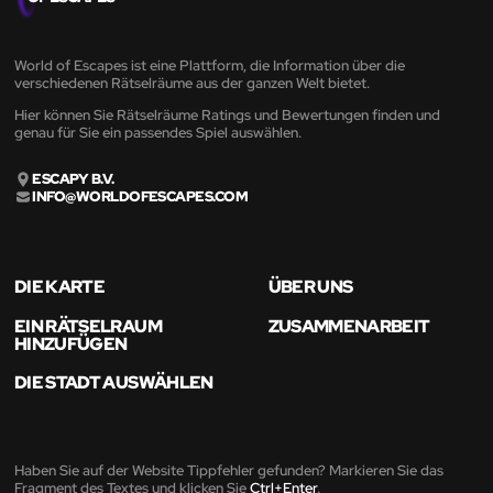
World of Escapes ist eine Plattform, die Information über die
verschiedenen Rätselräume aus der ganzen Welt bietet.
Hier können Sie Rätselräume Ratings und Bewertungen finden und
genau für Sie ein passendes Spiel auswählen.
ESCAPY B.V.
INFO@WORLDOFESCAPES.COM
DIE KARTE
ÜBER UNS
EIN RÄTSELRAUM
ZUSAMMENARBEIT
HINZUFÜGEN
DIE STADT AUSWÄHLEN
Haben Sie auf der Website Tippfehler gefunden? Markieren Sie das
Fragment des Textes und klicken Sie
Ctrl+Enter
.