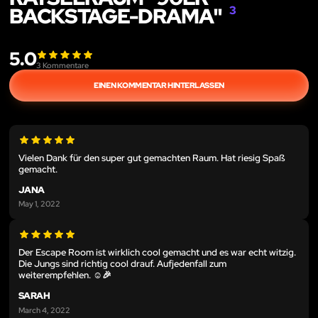
BACKSTAGE-DRAMA"
3
5.0
3
Kommentare
EINEN KOMMENTAR HINTERLASSEN
Vielen Dank für den super gut gemachten Raum. Hat riesig Spaß
gemacht.
JANA
May 1, 2022
Der Escape Room ist wirklich cool gemacht und es war echt witzig.
Die Jungs sind richtig cool drauf. Aufjedenfall zum
weiterempfehlen. ☺️🎉
SARAH
March 4, 2022