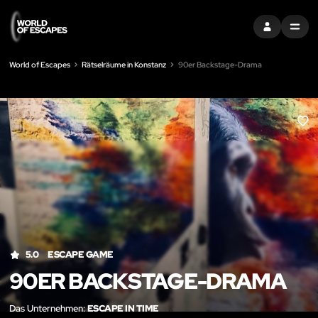
EINTRAGEN
MENU
World of Escapes
Rätselräume in Konstanz
90er Backstage-Drama
LIK
5.0
ESCAPE GAME
90ER BACKSTAGE-DRAMA
Das Unternehmen:
ESCAPE IN TIME