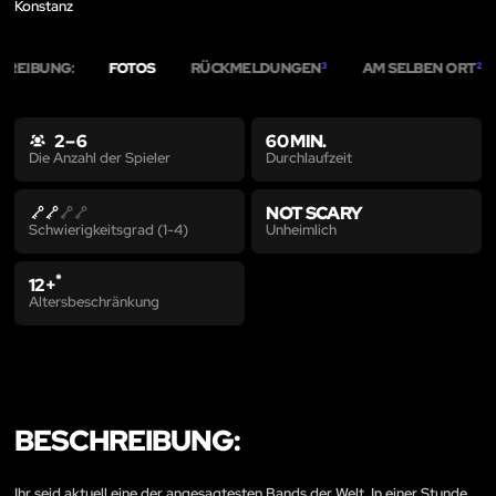
Konstanz
HREIBUNG:
FOTOS
RÜCKMELDUNGEN
AM SELBEN ORT
3
2
2 – 6
60 MIN.
Durchlaufzeit
Die Anzahl der Spieler
NOT SCARY
Unheimlich
Schwierigkeitsgrad (1-4)
*
12+
Altersbeschränkung
BESCHREIBUNG:
Ihr seid aktuell eine der angesagtesten Bands der Welt. In einer Stunde