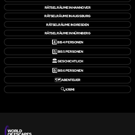
RÄTSELRÄUME IN HANNOVER
RÄTSELRÄUME IN AUGSBURG
RÄTSELRÄUME IN DRESDEN
RÄTSELRÄUME IN NÜRNBERG
4️⃣
BIS 4 PERSONEN
5️⃣
BIS 5 PERSONEN
🏛️
GESCHICHTLICH
6️⃣
BIS 6 PERSONEN
🗺️
ABENTEUER
🔍
KRIMI