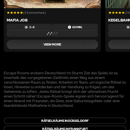
(3 Kommentare)
(3 
MAFIA JOB
KEGELBAHN
2 – 6
60 MIN.
VIEW MORE
Escape Rooms erobern Deutschland im Sturm! Ziel des Spiels ist es,
innerhalb des vorgegebenen Zeitlimits einen Weg aus einem
verschlossenen Raum zu finden. Arbeitet im Team, um logische Rätsel zu
lösen, Hinweise zu entdecken und der Handlung zu folgen, um das
Geheimnis zu lüften. Jedes Rätsel bringt dich der ultimativen Flucht
einen Schritt näher! Escape-Room-Spiele eignen sich hervorragend für
einen Abend mit Freunden, ein Date, eine Geburtstagsfeier oder eine
teambildende Maßnahme in Deutschland.
RÄTSELRÄUME IN DÜSSELDORF
RÄTSELRÄUME IN FRANKFURT