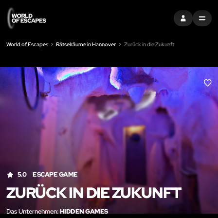
EINTRAGEN
MENU
World of Escapes
Rätselräume in Hannover
Zurück in die Zukunft
LIK
5.0
ESCAPE GAME
ZURÜCK IN DIE ZUKUNFT
Das Unternehmen:
HIDDEN GAMES