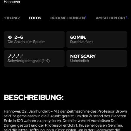
Hannover
HREIBUNG:
FOTOS
RÜCKMELDUNGEN
AM SELBEN ORT
3
3
2 – 6
60 MIN.
Durchlaufzeit
Die Anzahl der Spieler
NOT SCARY
Unheimlich
Schwierigkeitsgrad (1-4)
BESCHREIBUNG:
Hannover, 22. Jahrhundert – Mit der Zeitmaschine des Professor Brown
seid ihr gemeinsam in die Zukunft gereist, um den Zustand des Planeten
Erde in 100 Jahren zu analysieren. Doch ihr werdet vom bösen Dr.
Danger gestört und der Professor entführt. Ihr, seine loyalen Gehilfen,
seid die letzte Hoffnung ihn zurückzuholen, um in der Gegenwart die