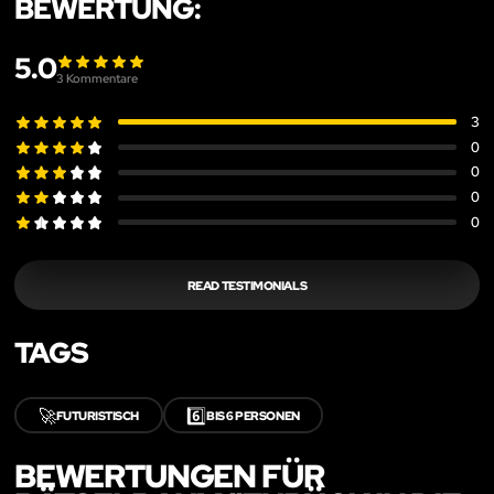
BEWERTUNG:
5.0
3
Kommentare
3
0
0
0
0
READ TESTIMONIALS
TAGS
🚀
6️⃣
FUTURISTISCH
BIS 6 PERSONEN
BEWERTUNGEN FÜR