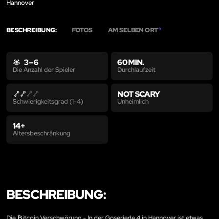
Hannover
BESCHREIBUNG:
FOTOS
AM SELBEN ORT
9
3 – 6
60 MIN.
Durchlaufzeit
Die Anzahl der Spieler
NOT SCARY
Unheimlich
Schwierigkeitsgrad (1-4)
14+
Altersbeschränkung
BESCHREIBUNG:
Die ₿itcoin Verschwörung - In der Goseriede 4 in Hannover ist etwas