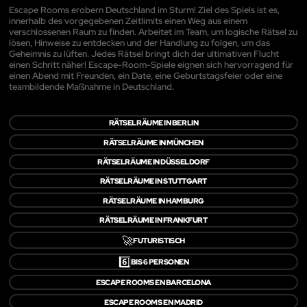
Escape Rooms erobern Deutschland im Sturm! Ziel des Spiels ist es,
innerhalb des vorgegebenen Zeitlimits einen Weg aus einem
verschlossenen Raum zu finden. Arbeitet im Team, um logische Rätsel zu
lösen, Hinweise zu entdecken und der Handlung zu folgen, um das
Geheimnis zu lüften. Jedes Rätsel bringt dich der ultimativen Flucht
einen Schritt näher! Escape-Room-Spiele eignen sich hervorragend für
einen Abend mit Freunden, ein Date, eine Geburtstagsfeier oder eine
teambildende Maßnahme in Deutschland.
RÄTSELRÄUME IN BERLIN
RÄTSELRÄUME IN MÜNCHEN
RÄTSELRÄUME IN DÜSSELDORF
RÄTSELRÄUME IN STUTTGART
RÄTSELRÄUME IN HAMBURG
RÄTSELRÄUME IN FRANKFURT
🚀
FUTURISTISCH
6️⃣
BIS 6 PERSONEN
ESCAPE ROOMS EN BARCELONA
ESCAPE ROOMS EN MADRID