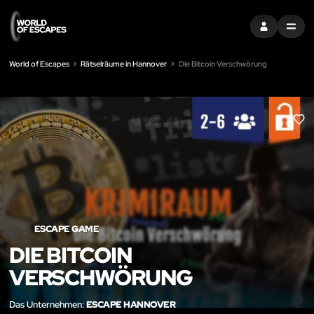
EINTRAGEN
MENU
World of Escapes
Rätselräume in Hannover
Die Bitcoin Verschwörung
LIK
ESCAPE GAME
DIE BITCOIN
VERSCHWÖRUNG
Das Unternehmen:
ESCAPE HANNOVER