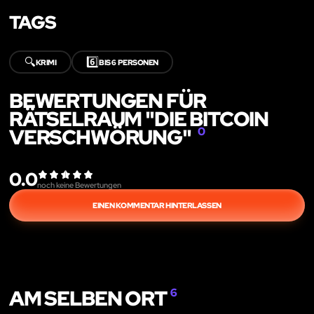
TAGS
🔍
6️⃣
KRIMI
BIS 6 PERSONEN
BEWERTUNGEN FÜR
RÄTSELRAUM "DIE BITCOIN
VERSCHWÖRUNG"
0
0.0
noch keine Bewertungen
EINEN KOMMENTAR HINTERLASSEN
AM SELBEN ORT
6