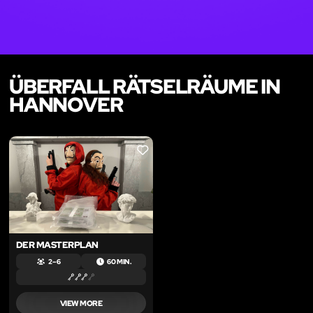
ÜBERFALL RÄTSELRÄUME IN
HANNOVER
LIKE
DER MASTERPLAN
2 – 6
60 MIN.
VIEW MORE