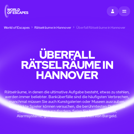
EINTRAGEN
MENU
World of Escapes
Rätselräume in Hannover
Überfall Rätselräume in Hannover
ÜBERFALL
RÄTSELRÄUME IN
HANNOVER
Rätselräume, in denen die ultimative Aufgabe besteht, etwas zu stehlen,
werden immer beliebter. Banküberfälle sind die häufigsten Verbrechen,
manchmal müssen Sie auch Kunstgalerien oder Museen ausrauben.
Geschickte Spieler können versuchen, die berühmtesten Diebe des
Jahrhunderts herauszufordern. Seien Sie bereit für Laser,
Alarmsysteme, geheime Tresore und Tonnen von Bargeld.