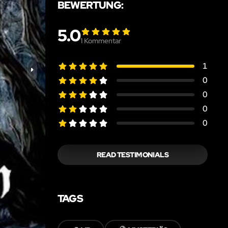
BEWERTUNG:
5.0
1
Kommentar
1
0
0
0
0
READ TESTIMONIALS
TAGS