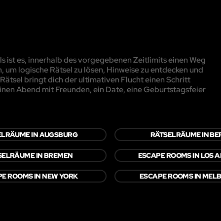
 ist es, innerhalb des vorgegebenen Zeitlimits einen Weg
, um logische Rätsel zu lösen, Hinweise zu entdecken und
ätsel bringt dich der ultimativen Flucht einen Schritt
inen Abend mit Freunden, ein Date, eine Geburtstagsfeier
ELRÄUME IN AUGSBURG
RÄTSELRÄUME IN BE
SELRÄUME IN BREMEN
ESCAPE ROOMS IN LOS 
E ROOMS IN NEW YORK
ESCAPE ROOMS IN MEL