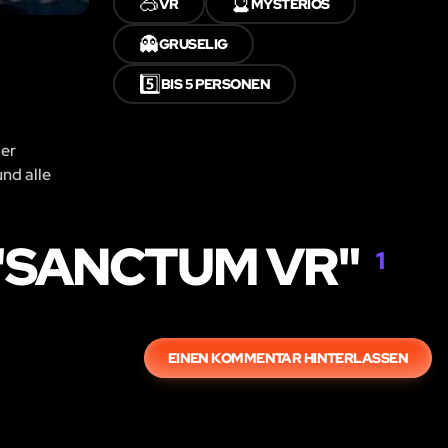
🥽
🔮
VR
MYSTERIÖS
👻
GRUSELIG
5️⃣
BIS 5 PERSONEN
der
und alle
"SANCTUM VR"
1
EINEN KOMMENTAR HINTERLASSEN