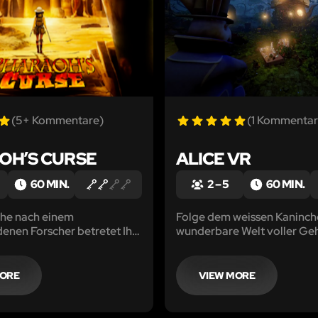
(5+ Kommentare)
(1 Kommentar
OH’S CURSE
ALICE VR
60 MIN.
2 – 5
60 MIN.
che nach einem
Folge dem weissen Kaninche
enen Forscher betretet Ihr
wunderbare Welt voller Ge
nisvolle Grabkammer des
h bleibt nur eine Stunde
indernisse zu überwinden...
MORE
VIEW MORE