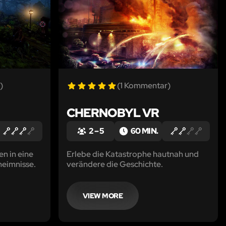
)
(1 Kommentar)
CHERNOBYL VR
2 – 5
60 MIN.
n in eine
Erlebe die Katastrophe hautnah und
heimnisse.
verändere die Geschichte.
VIEW MORE