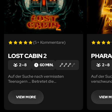
(5+ Kommentare)
LOST CABIN 2
PHARA
2 – 8
60 MIN.
2 – 8
Auf der Suche nach vermissten
Auf der Su
Teenagern … Betretet die
verschwund
geheimnisvolle schwarze Hütte.
die geheim
Pharao. Euc
Zeit, alle H
VIEW MORE
VIEW 