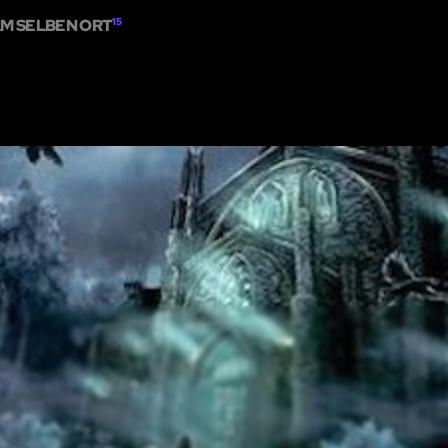
M SELBEN ORT
15
NS
DIE KARTE
EIN RÄTSELRAUM HINZUFÜGEN
ZUSAMMENARBEIT