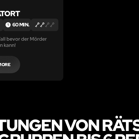
ATORT
60 MIN.
all bevor der Mörder
 kann!
MORE
TUNGEN VON RÄTS