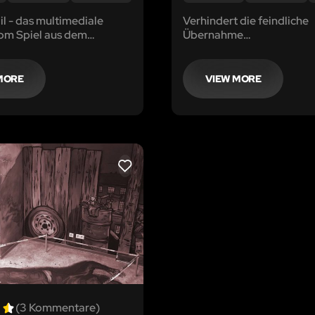
l - das multimediale
Verhindert die feindliche
m Spiel aus dem
Übernahme…
t - kommt direkt zu
ach Hause!
MORE
VIEW MORE
LIKE
(3 Kommentare)