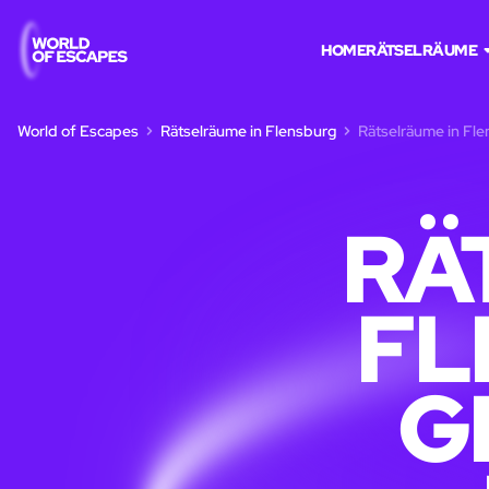
HOME
RÄTSELRÄUME
World of Escapes
Rätselräume in Flensburg
Rätselräume in Fle
RÄ
FL
G