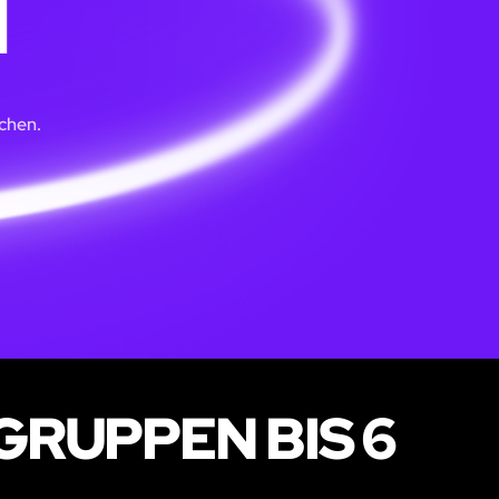
N
chen.
GRUPPEN BIS 6