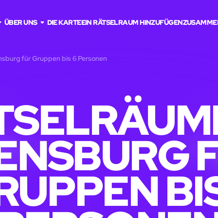
ÜBER UNS
DIE KARTE
EIN RÄTSELRAUM HINZUFÜGEN
ZUSAMME
nsburg für Gruppen bis 6 Personen
TSELRÄUME
ENSBURG 
RUPPEN BIS