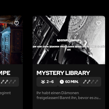
LIKE
LIKE
MPE
MYSTERY LIBRARY
2 – 6
60 MIN.
beginnt
Ihr habt einen Dämonen
freigelassen! Bannt ihn, bevor es zu
spät ist!