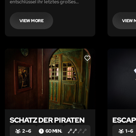
entschlüssel ihr letztes großes
Rätsel!
VIEW MORE
VIEW 
LIKE
SCHATZ DER PIRATEN
ESCAP
2 – 6
60 MIN.
1 – 6