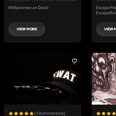
Willkommen an Deck!
Escape Mai
EscapeRoo
Briefkuver
dir/euch n
VIEW MORE
VIEW 
LIKE
(3 Kommentare)