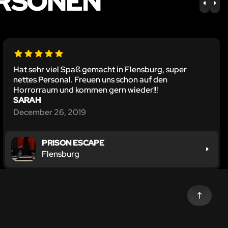
ERSONEN
PREV
NE
Hat sehr viel Spaß gemacht in Flensburg, super
nettes Personal. Freuen uns schon auf den
Horrorraum und kommen gern wieder!!!
SARAH
December 26, 2019
PRISON ESCAPE
Flensburg