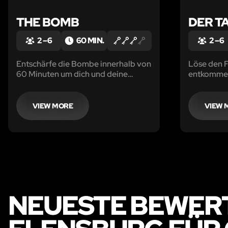
THE BOMB
DER T
2 – 6
60 MIN.
2 – 6
Entschärfe die Bombe innerhalb von
Löse den F
60 Minuten um dich und deine
entkommen
Mitstreiter zu retten!
VIEW MORE
VIEW 
NEUESTE BEWER