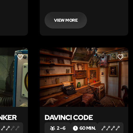
VIEW MORE
LIKE
LIKE
NKER
DAVINCI CODE
2 – 6
60 MIN.