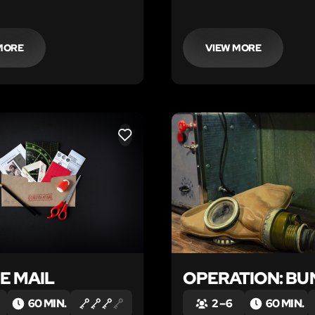
MORE
VIEW MORE
LIKE
E MAIL
OPERATION: BU
60 MIN.
2 – 6
60 MIN.