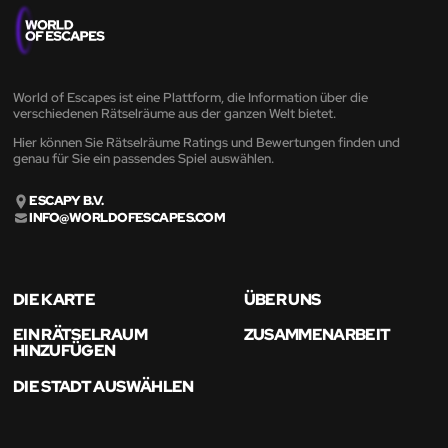
World of Escapes ist eine Plattform, die Information über die
verschiedenen Rätselräume aus der ganzen Welt bietet.
Hier können Sie Rätselräume Ratings und Bewertungen finden und
genau für Sie ein passendes Spiel auswählen.
ESCAPY B.V.
INFO@WORLDOFESCAPES.COM
DIE KARTE
ÜBER UNS
EIN RÄTSELRAUM
ZUSAMMENARBEIT
HINZUFÜGEN
DIE STADT AUSWÄHLEN