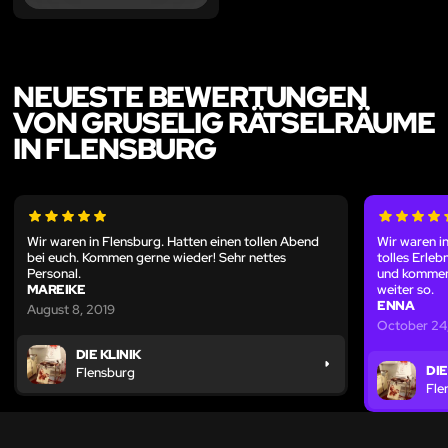
NEUESTE BEWERTUNGEN
VON GRUSELIG RÄTSELRÄUME
IN FLENSBURG
Wir waren in Flensburg. Hatten einen tollen Abend
Wir waren in
bei euch. Kommen gerne wieder! Sehr nettes
tolles Erleb
Personal.
und kommen
MAREIKE
weiter so.
ENNA
August 8, 2019
October 24
DIE KLINIK
DIE
Flensburg
Fle