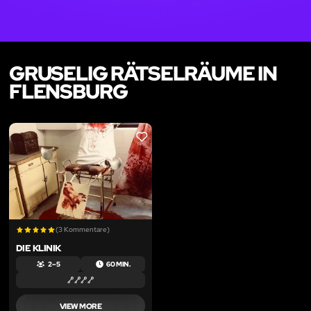
GRUSELIG RÄTSELRÄUME IN
FLENSBURG
LIKE
(3 Kommentare)
DIE KLINIK
2 – 5
60 MIN.
VIEW MORE