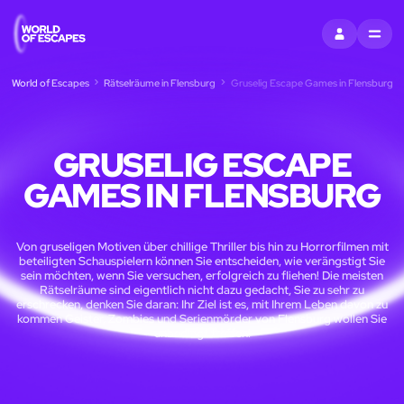
EINTRAGEN
MENU
World of Escapes
Rätselräume in Flensburg
Gruselig Escape Games in Flensburg
GRUSELIG ESCAPE
GAMES IN FLENSBURG
Von gruseligen Motiven über chillige Thriller bis hin zu Horrorfilmen mit
beteiligten Schauspielern können Sie entscheiden, wie verängstigt Sie
sein möchten, wenn Sie versuchen, erfolgreich zu fliehen! Die meisten
Rätselräume sind eigentlich nicht dazu gedacht, Sie zu sehr zu
erschrecken, denken Sie daran: Ihr Ziel ist es, mit Ihrem Leben davon zu
kommen Geister, Zombies und Serienmörder von Flensburg wollen Sie
unbedingt treffen!