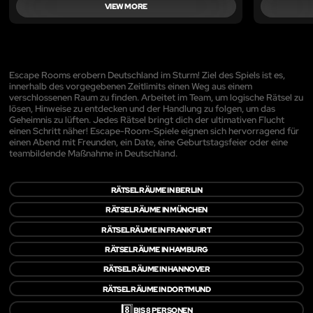
VIEW MORE
Escape Rooms erobern Deutschland im Sturm! Ziel des Spiels ist es,
innerhalb des vorgegebenen Zeitlimits einen Weg aus einem
verschlossenen Raum zu finden. Arbeitet im Team, um logische Rätsel zu
lösen, Hinweise zu entdecken und der Handlung zu folgen, um das
Geheimnis zu lüften. Jedes Rätsel bringt dich der ultimativen Flucht
einen Schritt näher! Escape-Room-Spiele eignen sich hervorragend für
einen Abend mit Freunden, ein Date, eine Geburtstagsfeier oder eine
teambildende Maßnahme in Deutschland.
RÄTSELRÄUME IN BERLIN
RÄTSELRÄUME IN MÜNCHEN
RÄTSELRÄUME IN FRANKFURT
RÄTSELRÄUME IN HAMBURG
RÄTSELRÄUME IN HANNOVER
RÄTSELRÄUME IN DORTMUND
8️⃣
BIS 8 PERSONEN