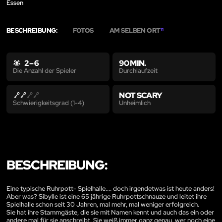
Essen
BESCHREIBUNG:
FOTOS
AM SELBEN ORT
11
2 – 6
90 MIN.
Durchlaufzeit
Die Anzahl der Spieler
NOT SCARY
Unheimlich
Schwierigkeitsgrad (1-4)
BESCHREIBUNG:
Eine typische Ruhrpott- Spielhalle.... doch irgendetwas ist heute anders!
Aber was? Sibylle ist eine 65 jährige Ruhrpottschnauze und leitet ihre
Spielhalle schon seit 30 Jahren, mal mehr, mal weniger erfolgreich.
Sie hat ihre Stammgäste, die sie mit Namen kennt und auch das ein oder
andere mal für sie anschreibt. Sie weiß immer ganz genau, wer noch eine