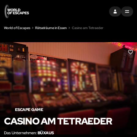
EINTRAGEN
MENU
World of Escapes
Rätselräume in Essen
Casino am Tetraeder
LIK
ESCAPE GAME
CASINO AM TETRAEDER
Das Unternehmen:
BÜXAUS