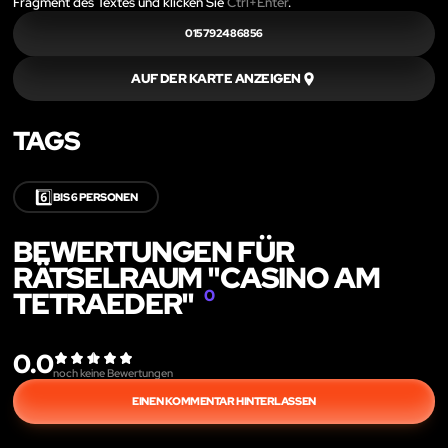
Fragment des Textes und klicken Sie
Ctrl+Enter
.
015792486856
AUF DER KARTE ANZEIGEN
TAGS
6️⃣
BIS 6 PERSONEN
BEWERTUNGEN FÜR
RÄTSELRAUM "CASINO AM
TETRAEDER"
0
0.0
noch keine Bewertungen
EINEN KOMMENTAR HINTERLASSEN