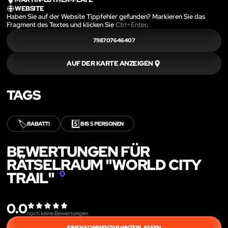
WEBSITE
Haben Sie auf der Website Tippfehler gefunden? Markieren Sie das
Fragment des Textes und klicken Sie
Ctrl+Enter
.
798707646407
AUF DER KARTE ANZEIGEN
TAGS
🏷️
5️⃣
RABATT!
BIS 5 PERSONEN
BEWERTUNGEN FÜR
RÄTSELRAUM "WORLD CITY
TRAIL"
0
0.0
noch keine Bewertungen
EINEN KOMMENTAR HINTERLASSEN