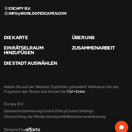
ESCAPY B.V.
INFO@WORLDOFESCAPES.COM
DIE KARTE
ÜBER UNS
EIN RÄTSELRAUM
ZUSAMMENARBEIT
HINZUFÜGEN
DIE STADT AUSWÄHLEN
Haben Sie auf der Website Tippfehler gefunden? Markieren Sie das
Fragment des Textes und klicken Sie
Ctrl+Enter
.
Escapy B.V.
Datenschutzerklärung
Cookie Policy
Cookie Settings
Überprüfung der Moderationspolitik
Benutzervereinbarung
Designed by