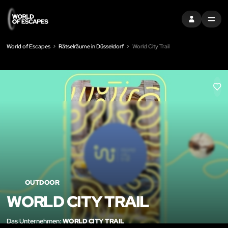
EINTRAGEN
MENU
World of Escapes
Rätselräume in Düsseldorf
World City Trail
LIK
OUTDOOR
WORLD CITY TRAIL
Das Unternehmen:
WORLD CITY TRAIL