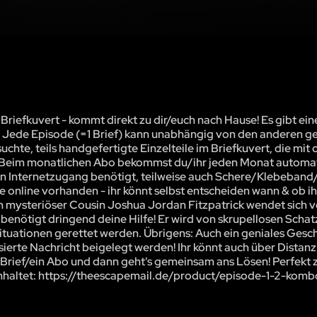
iefkuvert - kommt direkt zu dir/euch nach Hause! Es gibt eine
. Jede Episode (=1 Brief) kann unabhängig von den anderen ge
te, teils handgefertigte Einzelteile im Briefkuvert, die mit 
. Beim monatlichen Abo bekommst du/ihr jeden Monat automat
in Internetzugang benötigt, teilweise auch Schere/Klebeband/B
 online vorhanden - ihr könnt selbst entscheiden wann & ob ih
in mysteriöser Cousin Joshua Jordan Fitzpatrick wendet sich v
 benötigt dringend deine Hilfe! Er wird von skrupellosen Scha
ituationen gerettet werden. Übrigens: Auch ein geniales Gesc
isierte Nachricht beigelegt werden! Ihr könnt auch über Dista
en Brief/ein Abo und dann geht's gemeinsam ans Lösen! Perfekt
einhaltet: https://theescapemail.de/product/episode-1-2-komb