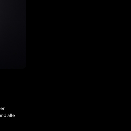
der
und alle