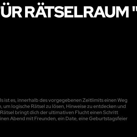
ÜR RÄTSELRAUM 
 ist es, innerhalb des vorgegebenen Zeitlimits einen Weg
, um logische Rätsel zu lösen, Hinweise zu entdecken und
ätsel bringt dich der ultimativen Flucht einen Schritt
inen Abend mit Freunden, ein Date, eine Geburtstagsfeier