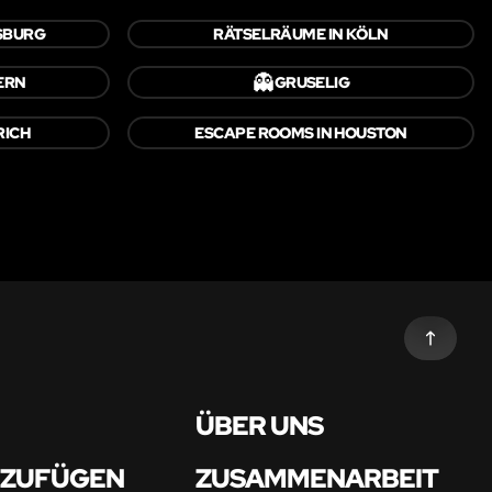
SBURG
RÄTSELRÄUME IN KÖLN
👻
ERN
GRUSELIG
RICH
ESCAPE ROOMS IN HOUSTON
ÜBER UNS
NZUFÜGEN
ZUSAMMENARBEIT