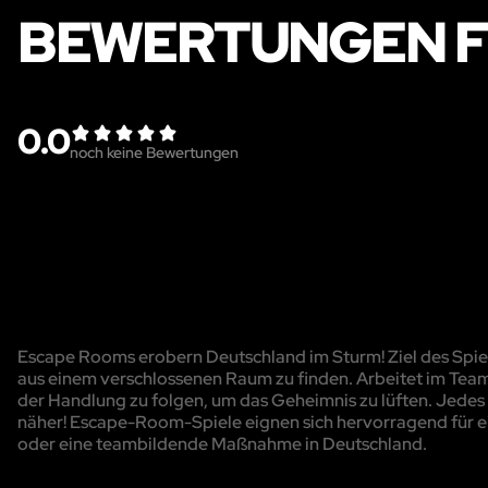
BEWERTUNGEN F
0.0
noch keine Bewertungen
Escape Rooms erobern Deutschland im Sturm! Ziel des Spiels
aus einem verschlossenen Raum zu finden. Arbeitet im Team
der Handlung zu folgen, um das Geheimnis zu lüften. Jedes R
näher! Escape-Room-Spiele eignen sich hervorragend für e
oder eine teambildende Maßnahme in Deutschland.