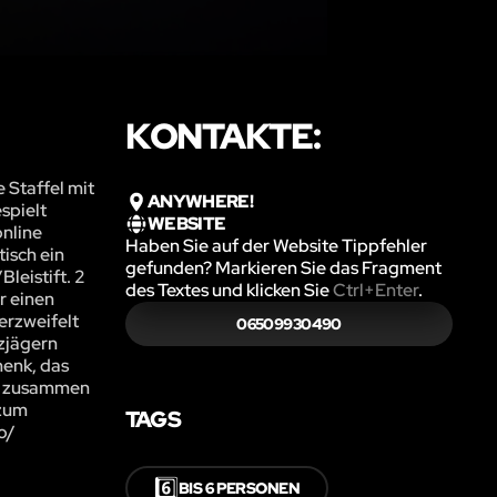
KONTAKTE:
 Staffel mit
ANYWHERE!
spielt
WEBSITE
online
Haben Sie auf der Website Tippfehler
isch ein
gefunden? Markieren Sie das Fragment
leistift. 2
des Textes und klicken Sie
Ctrl+Enter
.
r einen
erzweifelt
06509930490
tzjägern
henk, das
nz zusammen
 zum
TAGS
o/
6️⃣
BIS 6 PERSONEN