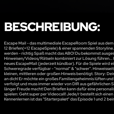
BESCHREIBUNG:
Escape Mail - das multimediale EscapeRoom Spiel aus dem Br
12 Briefen(=12 EscapeSpiele) & einer spannenden Storyline
werden - richtig Spaß macht das ABO! Du bekommst ausgesuch
Hinweisen/Videos/Rätseln kombiniert zur Lösung führen..
neues EscapeMail (jederzeit kündbar). Für die Spiele wird e
Schweregrade verfügbar - "normal" & "schwer". Hinweisseite
kleinen, mittleren oder großen Hinweis benötigt. Story: De
an dich! Er möchte ein großes Familiengeheimnis lüften und
verfolgt und muss immer wieder von DIR aus gefährlichen S
länger Freude macht! Den Briefen kann dafür eine personal
spielen: Geht super per Videocall! Jede/r bestellt sich ein
Kennenlernen ist das "Starterpaket" das Episode 1 und 2 b