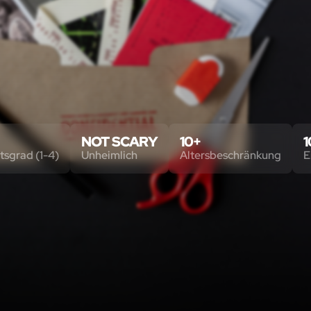
NOT SCARY
10+
1
tsgrad (1-4)
Unheimlich
Altersbeschränkung
E