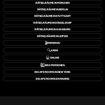
RÄTSELRÄUME IN MÜNCHEN
RÄTSELRÄUME IN BERLIN
RÄTSELRÄUME IN STUTTGART
RÄTSELRÄUME IN DÜSSELDORF
RÄTSELRÄUME IN AUGSBURG
RÄTSELRÄUME IN LEIPZIG
🎬
IMMERSIV
🔍
KRIMI
💻
ONLINE
6️⃣
BIS 6 PERSONEN
ESCAPE ROOMS IN NEW YORK
ESCAPE ROOMS EN MADRID