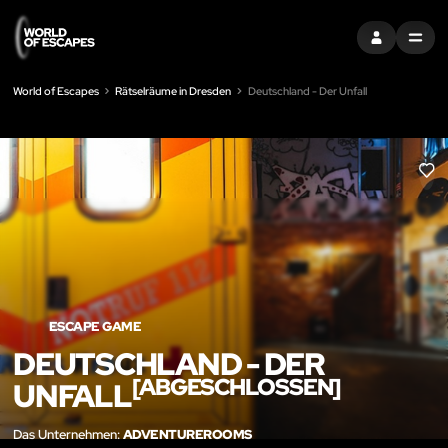
EINTRAGEN
MENU
World of Escapes
Rätselräume in Dresden
Deutschland - Der Unfall
LIK
ESCAPE GAME
DEUTSCHLAND - DER
[ABGESCHLOSSEN]
UNFALL
Das Unternehmen:
ADVENTUREROOMS