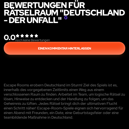
BEWERTUNGEN FÜR
RÄTSELRAUM "DEUTSCHLAND
- DER UNFALL"
0
0.0
noch keine Bewertungen
EINEN KOMMENTAR HINTERLASSEN
Escape Rooms erobern Deutschland im Sturm! Ziel des Spiels ist es,
innerhalb des vorgegebenen Zeitlimits einen Weg aus einem
verschlossenen Raum zu finden. Arbeitet im Team, um logische Rätsel zu
lösen, Hinweise zu entdecken und der Handlung zu folgen, um das
Geheimnis zu lüften. Jedes Rätsel bringt dich der ultimativen Flucht
einen Schritt näher! Escape-Room-Spiele eignen sich hervorragend für
einen Abend mit Freunden, ein Date, eine Geburtstagsfeier oder eine
teambildende Maßnahme in Deutschland.