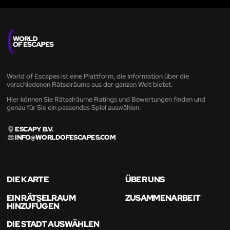
World of Escapes ist eine Plattform, die Information über die
verschiedenen Rätselräume aus der ganzen Welt bietet.
Hier können Sie Rätselräume Ratings und Bewertungen finden und
genau für Sie ein passendes Spiel auswählen.
ESCAPY B.V.
INFO@WORLDOFESCAPES.COM
DIE KARTE
ÜBER UNS
EIN RÄTSELRAUM
ZUSAMMENARBEIT
HINZUFÜGEN
DIE STADT AUSWÄHLEN