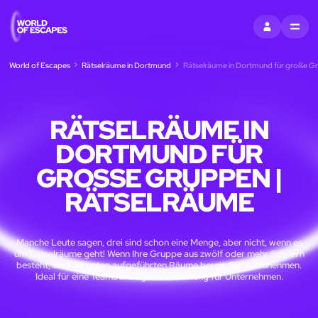
EINTRAGEN
MENU
World of Escapes
Rätselräume in Dortmund
Rätselräume in Dortmund für große Gr
RÄTSELRÄUME IN
DORTMUND FÜR
GROSSE GRUPPEN | R
ÄTSELRÄUME
Manche Leute sagen, drei sind schon eine Menge, aber nicht, wenn es
um Rätselräume geht! Wenn Ihre Gruppe aus zwölf oder mehr Spielern
besteht, sind die unten aufgeführten Räume bereit, Sie aufzunehmen.
Ideal für eine Teambuilding-Veranstaltung für Unternehmen.