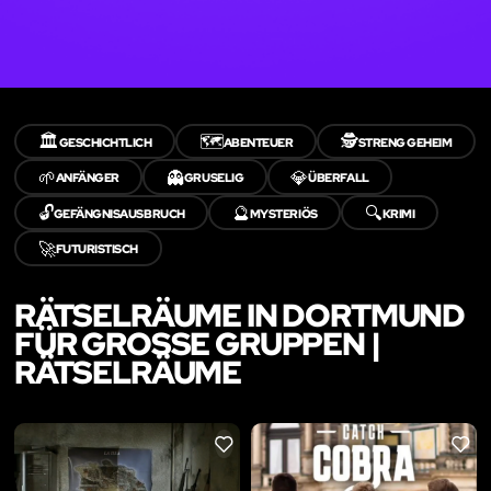
🏛️
🗺️
🕵️
GESCHICHTLICH
ABENTEUER
STRENG GEHEIM
🌱
👻
💎
ANFÄNGER
GRUSELIG
ÜBERFALL
🔓
🔮
🔍
GEFÄNGNISAUSBRUCH
MYSTERIÖS
KRIMI
🚀
FUTURISTISCH
RÄTSELRÄUME IN DORTMUND
FÜR GROSSE GRUPPEN | R
ÄTSELRÄUME
LIKE
LIKE