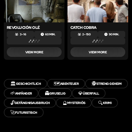
REVOLUCIÓN OLÉ
CATCH COBRA
3 – 16
60 MIN.
2 – 150
90 MIN.
VIEW MORE
VIEW MORE
🏛️
🗺️
🕵️
GESCHICHTLICH
ABENTEUER
STRENG GEHEIM
🌱
👻
💎
ANFÄNGER
GRUSELIG
ÜBERFALL
🔓
🔮
🔍
GEFÄNGNISAUSBRUCH
MYSTERIÖS
KRIMI
🚀
FUTURISTISCH