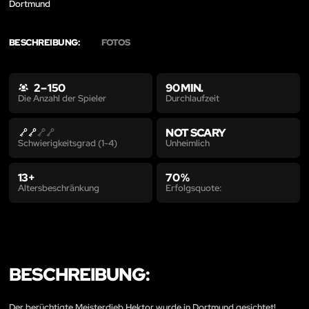
Dortmund
BESCHREIBUNG:
FOTOS
2 – 150
90 MIN.
Durchlaufzeit
Die Anzahl der Spieler
NOT SCARY
Unheimlich
Schwierigkeitsgrad (1-4)
13+
70 %
Altersbeschränkung
Erfolgsquote:
BESCHREIBUNG:
Der berüchtigte Meisterdieb Hektor wurde in Dortmund gesichtet!