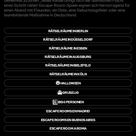
Geheimnis zu lüften. Jedes Rätsel bringt dich der ultimativen Flucht
einen Schritt näher! Escape-Room-Spiele eignen sich hervorragend für
einen Abend mit Freunden, ein Date, eine Geburtstagsfeier oder eine
teambildende Maßnahme in Deutschland.
RÄTSELRÄUME IN BERLIN
RÄTSELRÄUME IN DÜSSELDORF
RÄTSELRÄUME IN ESSEN
RÄTSELRÄUME IN AUGSBURG
RÄTSELRÄUME IN BIELEFELD
RÄTSELRÄUME IN KÖLN
🎃
HALLOWEEN
👻
GRUSELIG
6️⃣
BIS 6 PERSONEN
ESCAPE ROOMS EN MADRID
ESCAPE ROOMS EN BUENOS AIRES
ESCAPE ROOM A ROMA