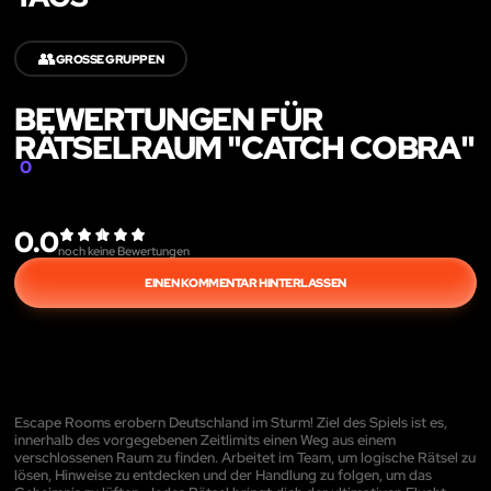
👥
GROSSE GRUPPEN
BEWERTUNGEN FÜR
RÄTSELRAUM "CATCH COBRA"
0
0.0
noch keine Bewertungen
EINEN KOMMENTAR HINTERLASSEN
Escape Rooms erobern Deutschland im Sturm! Ziel des Spiels ist es,
innerhalb des vorgegebenen Zeitlimits einen Weg aus einem
verschlossenen Raum zu finden. Arbeitet im Team, um logische Rätsel zu
lösen, Hinweise zu entdecken und der Handlung zu folgen, um das