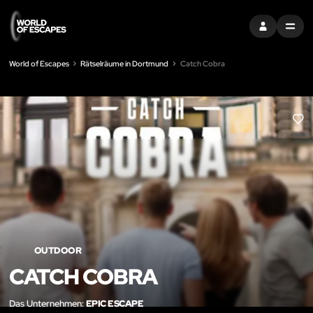
EINTRAGEN
MENU
World of Escapes
Rätselräume in Dortmund
Catch Cobra
LIK
OUTDOOR
CATCH COBRA
Das Unternehmen:
EPIC ESCAPE