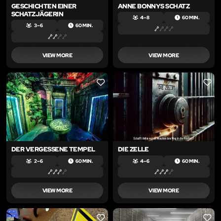
GESCHICHTEN EINER
ANNE BONNYS SCHATZ
SCHATZJÄGERIN
4 – 8
60 MIN.
3 – 6
60 MIN.
VIEW MORE
VIEW MORE
LIKE
LIKE
DER VERGESSENE TEMPEL
DIE ZELLE
2 – 6
60 MIN.
4 – 6
60 MIN.
VIEW MORE
VIEW MORE
LIKE
LIKE