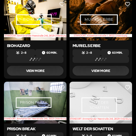
LIKE
LIKE
BIOHAZARD
MURIELS ERBE
2 – 8
60 MIN.
2 – 8
60 MIN.
VIEW MORE
VIEW MORE
LIKE
LIKE
PRISON BREAK
WELT DER SCHATTEN
2 – 6
60 MIN.
2 – 8
60 MIN.