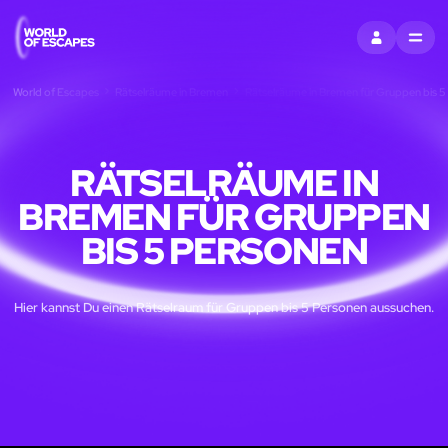
EINTRAGEN
MENU
World of Escapes
Rätselräume in Bremen
Rätselräume in Bremen für Gruppen bis 5
RÄTSELRÄUME IN
BREMEN FÜR GRUPPEN
BIS 5 PERSONEN
Hier kannst Du einen Rätselraum für Gruppen bis 5 Personen aussuchen.