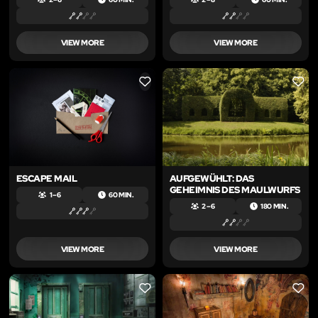
VIEW MORE
VIEW MORE
LIKE
LIKE
ESCAPE MAIL
AUFGEWÜHLT: DAS
GEHEIMNIS DES MAULWURFS
1 – 6
60 MIN.
2 – 6
180 MIN.
VIEW MORE
VIEW MORE
LIKE
LIKE