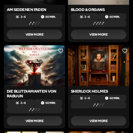
AM SEIDENEN FADEN
BLOOD & ORGANS
2 – 6
60 MIN.
2 – 6
60 MIN.
VIEW MORE
VIEW MORE
LIKE
LIKE
DIE BLUTDIAMANTEN VON
SHERLOCK HOLMES
RABUUN
2 – 6
60 MIN.
2 – 6
60 MIN.
VIEW MORE
VIEW MORE