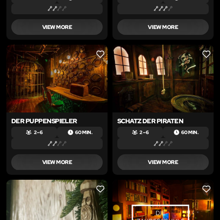
VIEW MORE
VIEW MORE
LIKE
LIKE
DER PUPPENSPIELER
SCHATZ DER PIRATEN
2 – 6
60 MIN.
2 – 6
60 MIN.
VIEW MORE
VIEW MORE
LIKE
LIKE