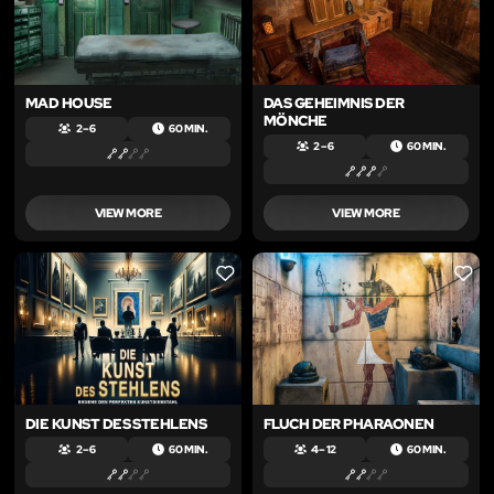
MAD HOUSE
DAS GEHEIMNIS DER
MÖNCHE
2 – 6
60 MIN.
2 – 6
60 MIN.
VIEW MORE
VIEW MORE
LIKE
LIKE
DIE KUNST DES STEHLENS
FLUCH DER PHARAONEN
2 – 6
60 MIN.
4 – 12
60 MIN.