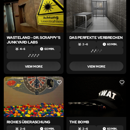
WASTELAND - DR. SCRAPPY'S
DAS PERFEKTE VERBRECHEN
JUNKYARD LABS
2 – 6
60 MIN.
4 – 6
60 MIN.
VIEW MORE
VIEW MORE
LIKE
LIKE
RICHIES ÜBERASCHUNG
THE BOMB
2 – 6
60 MIN.
2 – 6
60 MIN.