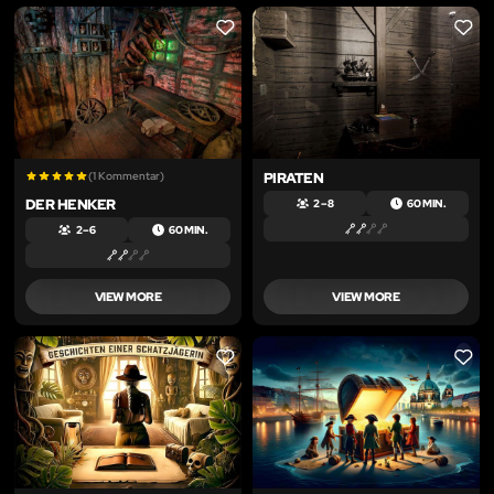
LIKE
LIKE
(1 Kommentar)
PIRATEN
DER HENKER
2 – 8
60 MIN.
2 – 6
60 MIN.
VIEW MORE
VIEW MORE
LIKE
LIKE