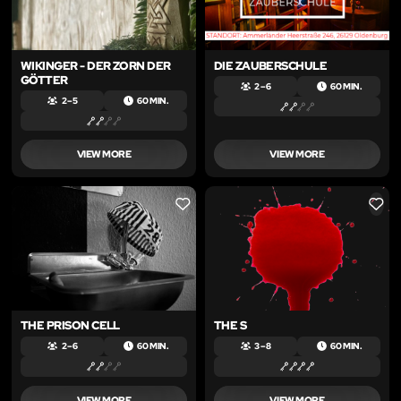
WIKINGER - DER ZORN DER
DIE ZAUBERSCHULE
GÖTTER
2 – 6
60 MIN.
2 – 5
60 MIN.
VIEW MORE
VIEW MORE
LIKE
LIKE
THE PRISON CELL
THE S
2 – 6
60 MIN.
3 – 8
60 MIN.
VIEW MORE
VIEW MORE