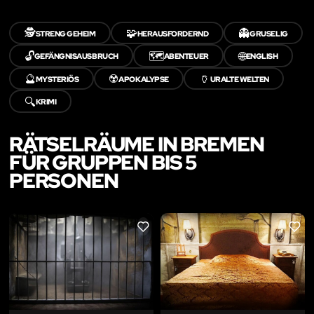
🕵️
🧩
👻
STRENG GEHEIM
HERAUSFORDERND
GRUSELIG
🔓
🗺️
🌐
GEFÄNGNISAUSBRUCH
ABENTEUER
ENGLISH
🔮
☢️
🏺
MYSTERIÖS
APOKALYPSE
URALTE WELTEN
🔍
KRIMI
RÄTSELRÄUME IN BREMEN
FÜR GRUPPEN BIS 5
PERSONEN
LIKE
LIKE