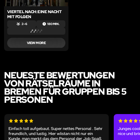
VIERTEL NACH: EINE NACHT
MIT FOLGEN
2 – 6
180 MIN.
VIEW MORE
NEUESTE BEWERTUNGEN
VON RÄTSELRÄUME IN
BREMEN FÜR GRUPPEN BIS 5
PERSONEN
Einfach toll aufgebaut. Super nettes Personal . Sehr
Junges cool
freundlich, und lustig. Hier wlistan nicht nur ein
nice und br
Kunde, man merkt das dem Personal der Job Spaß