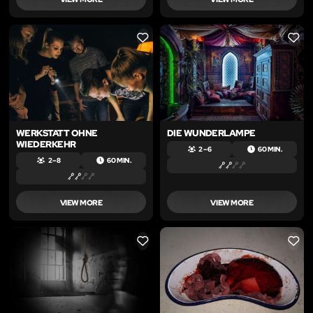
LIKE
LIKE
WERKSTATT OHNE
DIE WUNDERLAMPE
WIEDERKEHR
2 – 6
60 MIN.
2 – 8
60 MIN.
VIEW MORE
VIEW MORE
LIKE
LIKE