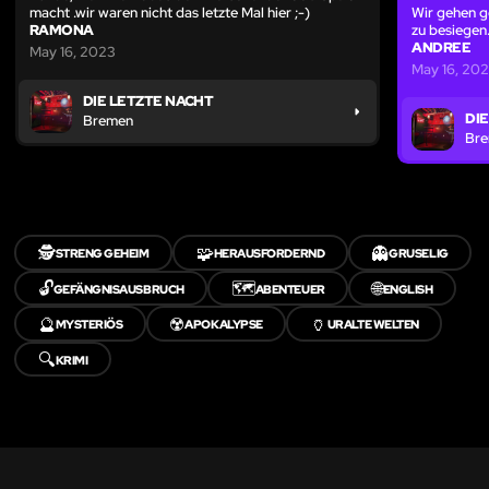
macht .wir waren nicht das letzte Mal hier ;-)
Wir gehen g
RAMONA
zu besiegen
ANDREE
May 16, 2023
May 16, 20
DIE LETZTE NACHT
DI
Bremen
Br
🕵️
🧩
👻
STRENG GEHEIM
HERAUSFORDERND
GRUSELIG
🔓
🗺️
🌐
GEFÄNGNISAUSBRUCH
ABENTEUER
ENGLISH
🔮
☢️
🏺
MYSTERIÖS
APOKALYPSE
URALTE WELTEN
🔍
KRIMI