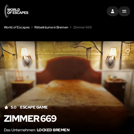
EINTRAGEN
MENU
World of Escapes
Rätselräume in Bremen
Zimmer 669
LIK
5.0
ESCAPE GAME
ZIMMER 669
Das Unternehmen:
LOCKED BREMEN