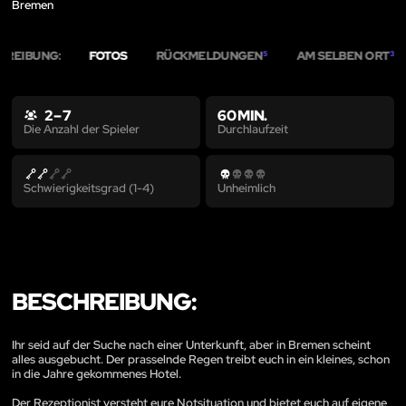
Bremen
HREIBUNG:
FOTOS
RÜCKMELDUNGEN
AM SELBEN ORT
5
3
2 – 7
60 MIN.
Durchlaufzeit
Die Anzahl der Spieler
Schwierigkeitsgrad (1-4)
Unheimlich
BESCHREIBUNG:
Ihr seid auf der Suche nach einer Unterkunft, aber in Bremen scheint
alles ausgebucht. Der prasselnde Regen treibt euch in ein kleines, schon
in die Jahre gekommenes Hotel.
Der Rezeptionist versteht eure Notsituation und bietet euch auf eigene