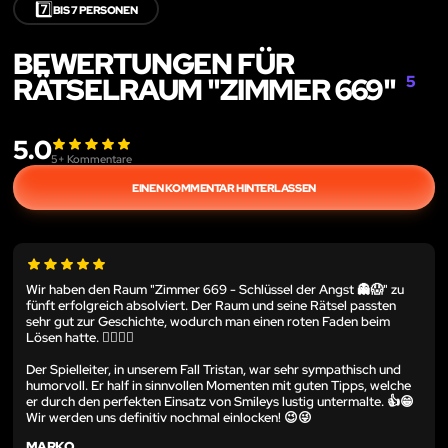
7️⃣
BIS 7 PERSONEN
BEWERTUNGEN FÜR
RÄTSELRAUM "ZIMMER 669"
5
5.0
5
+ Kommentare
EINEN KOMMENTAR HINTERLASSEN
Wir haben den Raum "Zimmer 669 - Schlüssel der Angst 👻😱" zu
fünft erfolgreich absolviert. Der Raum und seine Rätsel passten
sehr gut zur Geschichte, wodurch man einen roten Faden beim
Lösen hatte. 🕵️‍♂️🕵️‍♀️
Der Spielleiter, in unserem Fall Tristan, war sehr sympathisch und
humorvoll. Er half in sinnvollen Momenten mit guten Tipps, welche
er durch den perfekten Einsatz von Smileys lustig untermalte. 👍😁
Wir werden uns definitiv nochmal einlocken! 😉😜
MARKO