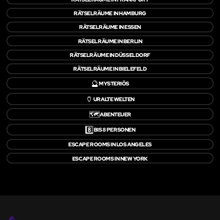
RÄTSELRÄUME IN HAMBURG
RÄTSELRÄUME IN ESSEN
RÄTSELRÄUME IN BERLIN
RÄTSELRÄUME IN DÜSSELDORF
RÄTSELRÄUME IN BIELEFELD
🔮
MYSTERIÖS
🏺
URALTE WELTEN
🗺️
ABENTEUER
8️⃣
BIS 8 PERSONEN
ESCAPE ROOMS IN LOS ANGELES
ESCAPE ROOMS IN NEW YORK