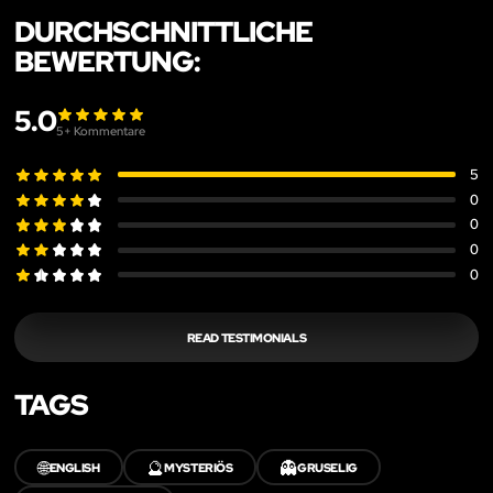
DURCHSCHNITTLICHE
BEWERTUNG:
5.0
5
+ Kommentare
5
0
0
0
0
READ TESTIMONIALS
TAGS
🌐
🔮
👻
ENGLISH
MYSTERIÖS
GRUSELIG