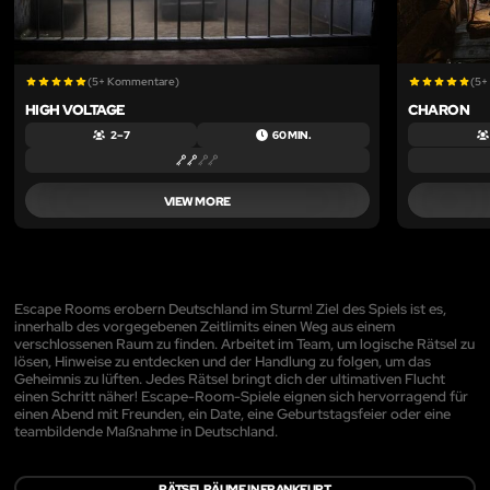
(5+ Kommentare)
(5+
HIGH VOLTAGE
CHARON
2 – 7
60 MIN.
VIEW MORE
Escape Rooms erobern Deutschland im Sturm! Ziel des Spiels ist es,
innerhalb des vorgegebenen Zeitlimits einen Weg aus einem
verschlossenen Raum zu finden. Arbeitet im Team, um logische Rätsel zu
lösen, Hinweise zu entdecken und der Handlung zu folgen, um das
Geheimnis zu lüften. Jedes Rätsel bringt dich der ultimativen Flucht
einen Schritt näher! Escape-Room-Spiele eignen sich hervorragend für
einen Abend mit Freunden, ein Date, eine Geburtstagsfeier oder eine
teambildende Maßnahme in Deutschland.
RÄTSELRÄUME IN FRANKFURT