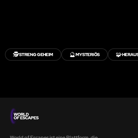
🕵️
🔮
🧩
STRENG GEHEIM
MYSTERIÖS
HERAU
World of Escapes ist eine Plattform, die