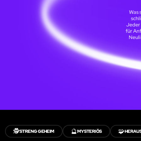
Was s
schl
Jeder 
für An
Neul
🕵️
🔮
🧩
STRENG GEHEIM
MYSTERIÖS
HERAU