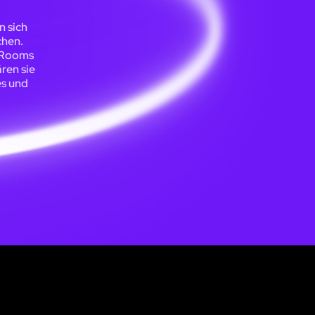
n sich
chen.
e Rooms
ren sie
s und