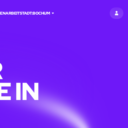
ENARBEIT
STADT:
BOCHUM
EINT
R
 IN