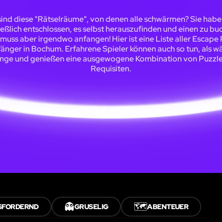
ind diese "Rätselräume", von denen alle schwärmen? Sie habe
ießlich entschlossen, es selbst herauszufinden und einen zu bu
muss aber irgendwo anfangen! Hier ist eine Liste aller Escap
fänger in Bochum. Erfahrene Spieler können auch so tun, als wä
inge und genießen eine ausgewogene Kombination von Puzzle
Requisiten.
👻
🗺️
SFORDERND
GRUSELIG
ABENTEUER