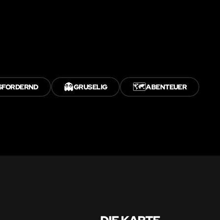
👻
🗺️
SFORDERND
GRUSELIG
ABENTEUER