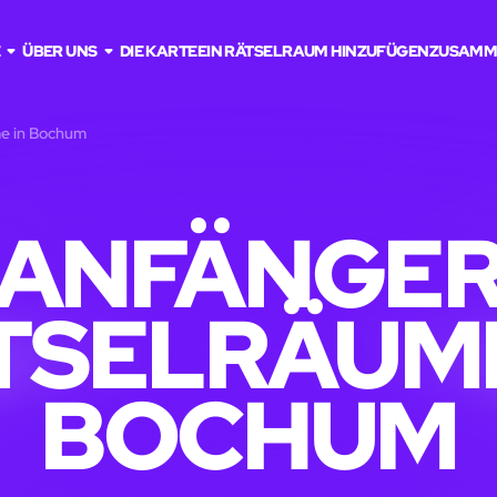
E
ÜBER UNS
DIE KARTE
EIN RÄTSELRAUM HINZUFÜGEN
ZUSAMM
me in Bochum
ANFÄNGE
TSELRÄUME
BOCHUM