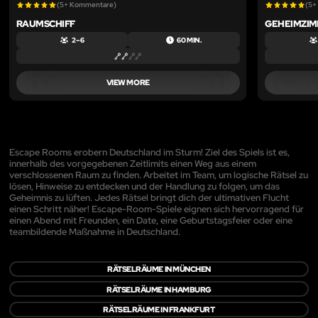
(5+ Kommentare)
(5+
RAUMSCHIFF
GEHEIMZI
2 – 6
60 MIN.
VIEW MORE
Escape Rooms erobern Deutschland im Sturm! Ziel des Spiels ist es,
innerhalb des vorgegebenen Zeitlimits einen Weg aus einem
verschlossenen Raum zu finden. Arbeitet im Team, um logische Rätsel zu
lösen, Hinweise zu entdecken und der Handlung zu folgen, um das
Geheimnis zu lüften. Jedes Rätsel bringt dich der ultimativen Flucht
einen Schritt näher! Escape-Room-Spiele eignen sich hervorragend für
einen Abend mit Freunden, ein Date, eine Geburtstagsfeier oder eine
teambildende Maßnahme in Deutschland.
RÄTSELRÄUME IN MÜNCHEN
RÄTSELRÄUME IN HAMBURG
RÄTSELRÄUME IN FRANKFURT