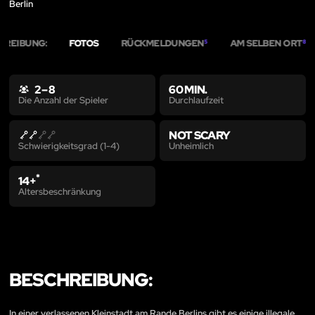
Berlin
HREIBUNG:
FOTOS
RÜCKMELDUNGEN
AM SELBEN ORT
5
8
2 – 8
60 MIN.
Durchlaufzeit
Die Anzahl der Spieler
NOT SCARY
Unheimlich
Schwierigkeitsgrad (1-4)
*
14+
Altersbeschränkung
BESCHREIBUNG:
In einer verlassenen Kleinstadt am Rande Berlins gibt es einige illegale