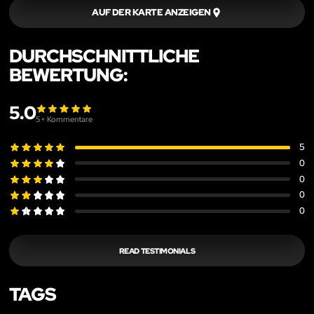
AUF DER KARTE ANZEIGEN
DURCHSCHNITTLICHE
BEWERTUNG:
5.0
5
+ Kommentare
5
0
0
0
0
READ TESTIMONIALS
TAGS