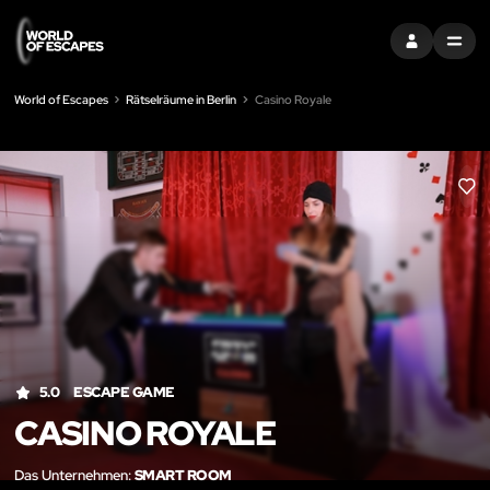
EINTRAGEN
MENU
World of Escapes
Rätselräume in Berlin
Casino Royale
LIK
5.0
ESCAPE GAME
CASINO ROYALE
Das Unternehmen:
SMART ROOM