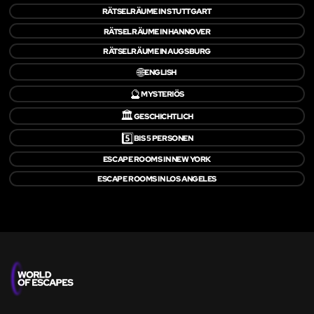
RÄTSELRÄUME IN STUTTGART
RÄTSELRÄUME IN HANNOVER
RÄTSELRÄUME IN AUGSBURG
🌐
ENGLISH
🔮
MYSTERIÖS
🏛️
GESCHICHTLICH
5️⃣
BIS 5 PERSONEN
ESCAPE ROOMS IN NEW YORK
ESCAPE ROOMS IN LOS ANGELES