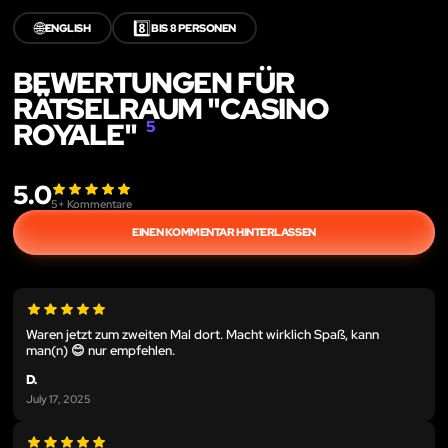
🌐
8️⃣
ENGLISH
BIS 8 PERSONEN
BEWERTUNGEN FÜR
RÄTSELRAUM "CASINO
ROYALE"
5
5.0
5
+ Kommentare
EINEN KOMMENTAR HINTERLASSEN
Waren jetzt zum zweiten Mal dort. Macht wirklich Spaß, kann
man(n) 😊 nur empfehlen.
D.
July 17, 2025