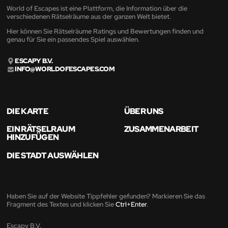
World of Escapes ist eine Plattform, die Information über die
verschiedenen Rätselräume aus der ganzen Welt bietet.
Hier können Sie Rätselräume Ratings und Bewertungen finden und
genau für Sie ein passendes Spiel auswählen.
ESCAPY B.V.
INFO@WORLDOFESCAPES.COM
DIE KARTE
ÜBER UNS
EIN RÄTSELRAUM
ZUSAMMENARBEIT
HINZUFÜGEN
DIE STADT AUSWÄHLEN
Haben Sie auf der Website Tippfehler gefunden? Markieren Sie das
Fragment des Textes und klicken Sie
Ctrl+Enter
.
Escapy B.V.