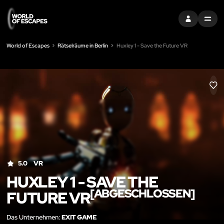
EINTRAGEN
MENU
World of Escapes
Rätselräume in Berlin
Huxley 1 - Save the Future VR
LIK
5.0
VR
HUXLEY 1 - SAVE THE
[ABGESCHLOSSEN]
FUTURE VR
Das Unternehmen:
EXIT GAME