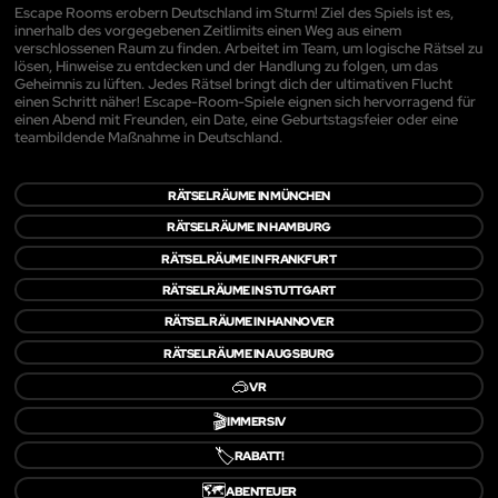
Escape Rooms erobern Deutschland im Sturm! Ziel des Spiels ist es,
innerhalb des vorgegebenen Zeitlimits einen Weg aus einem
verschlossenen Raum zu finden. Arbeitet im Team, um logische Rätsel zu
lösen, Hinweise zu entdecken und der Handlung zu folgen, um das
Geheimnis zu lüften. Jedes Rätsel bringt dich der ultimativen Flucht
einen Schritt näher! Escape-Room-Spiele eignen sich hervorragend für
einen Abend mit Freunden, ein Date, eine Geburtstagsfeier oder eine
teambildende Maßnahme in Deutschland.
RÄTSELRÄUME IN MÜNCHEN
RÄTSELRÄUME IN HAMBURG
RÄTSELRÄUME IN FRANKFURT
RÄTSELRÄUME IN STUTTGART
RÄTSELRÄUME IN HANNOVER
RÄTSELRÄUME IN AUGSBURG
🥽
VR
🎬
IMMERSIV
🏷️
RABATT!
🗺️
ABENTEUER