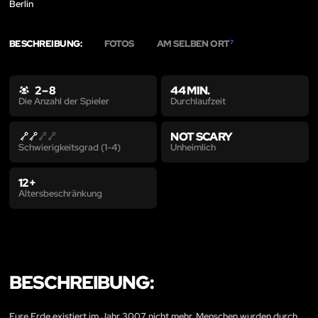
Berlin
BESCHREIBUNG:
FOTOS
AM SELBEN ORT
7
2 – 8
44 MIN.
Durchlaufzeit
Die Anzahl der Spieler
NOT SCARY
Unheimlich
Schwierigkeitsgrad (1-4)
12+
Altersbeschränkung
BESCHREIBUNG:
Eure Erde existiert im Jahr 3007 nicht mehr. Menschen wurden durch