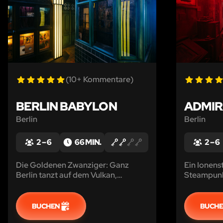
(10+ Kommentare)
BERLIN BABYLON
ADMIR
Berlin
Berlin
2 – 6
66 MIN.
2 – 6
Die Goldenen Zwanziger: Ganz
Ein Ionens
Berlin tanzt auf dem Vulkan,
Steampunk
während ihr krumme Geschäfte im
Luftschiff
Polizeipräsidium aufdeckt.
ins Auge d
BUCHEN
BUCH