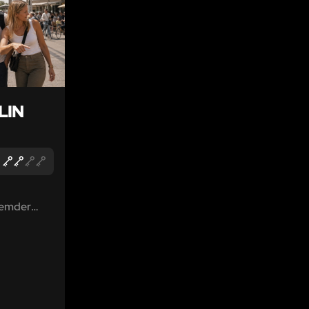
LIN
remder
überall in
ps