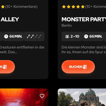
(10+ Kommentare)
(10+ Komme
 ALLEY
MONSTER PART
Berlin
66 MIN.
2 – 10
66 MIN.
reaturen entfliehen in die
Die kleinen Monster sind l
elt. Das
ihr es, ihnen auf die Spu
inisterium beauftragt
und sie zurück zu ihren Elt
steckt hinter dem Chaos?
bringen?
EN
BUCHEN
LIKE