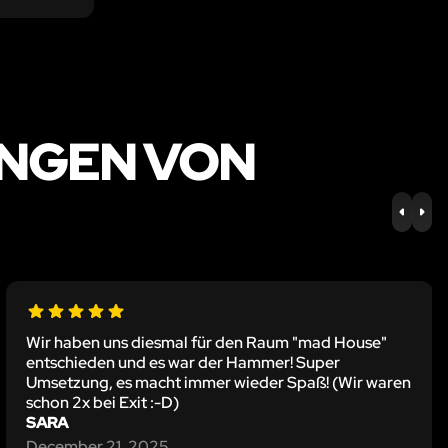
NGEN VON
PREV
NE
Wir haben uns diesmal für den Raum "mad House"
entschieden und es war der Hammer! Super
Umsetzung, es macht immer wieder Spaß! (Wir waren
schon 2x bei Exit :-D)
SARA
December 21, 2025