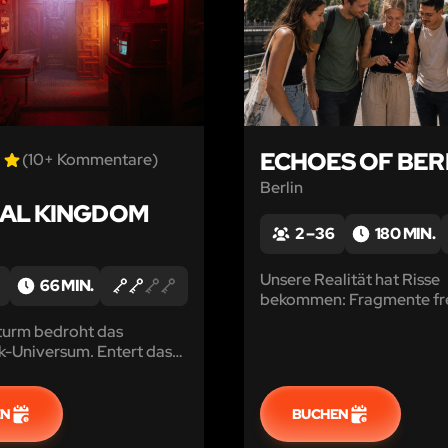
ECHOES OF BER
(10+ Kommentare)
Berlin
AL KINGDOM
2 – 36
180 MIN.
Unsere Realität hat Risse
66 MIN.
bekommen: Fragmente f
Paralleluniversen tauchen 
turm bedroht das
Berlin auf. Könnt ihr den
-Universum. Entert das
interdimensionalen Kolla
 des Admirals und segelt
verhindern?
es Sturms!
EN
BUCHEN