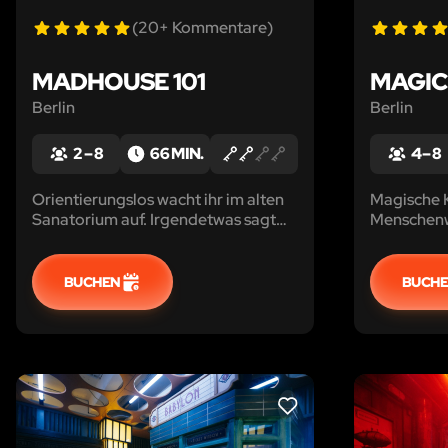
(20+ Kommentare)
MADHOUSE 101
MAGIC
Berlin
Berlin
2 – 8
66 MIN.
4 – 8
Orientierungslos wacht ihr im alten
Magische K
Sanatorium auf. Irgendetwas sagt
Menschenw
euch, dass ihr hier nicht allein seid ...
Zaubereim
euch: Wer 
BUCHEN
BUCH
LIKE