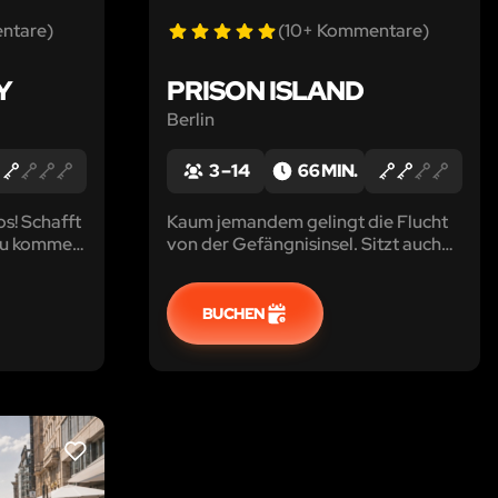
ntare)
(10+ Kommentare)
Y
PRISON ISLAND
Berlin
3 – 14
66 MIN.
os! Schafft
Kaum jemandem gelingt die Flucht
r zu kommen
von der Gefängnisinsel. Sitzt auch
ern zu
ihr für immer fest?
BUCHEN
LIKE