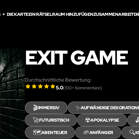
S
DIE KARTE
EIN RÄTSELRAUM HINZUFÜGEN
ZUSAMMENARBEIT
DI
EXIT GAME
Durchschnittliche Bewertung:
5.0
(
100
+ Kommentare)
🎬
✨
IMMERSIV
AUFWÄNDIGE DEKORATION
🚀
☢️

FUTURISTISCH
APOKALYPSE
🗺️
🌱
🔍
ABENTEUER
ANFÄNGER
K