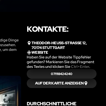
KONTAKTE:
rdige Dinge
THEODOR-HEUSS-STRASSE 12, 7
anzusehen.
0174 STUTTGART
se, um dem
WEBSITE
Haben Sie auf der Website Tippfehler
gefunden? Markieren Sie das Fragment
des Textes und klicken Sie
Ctrl+Enter
.
071118424240
AUF DER KARTE ANZEIGEN
DURCHSCHNITTLICHE