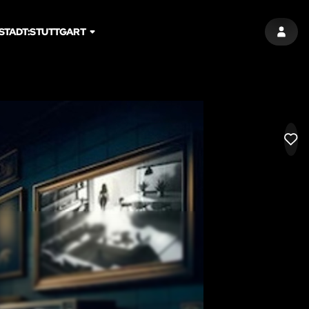
STADT:
STUTTGART
EINT
LIK