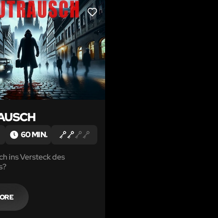
LIKE
AUSCH
60 MIN.
ch ins Versteck des
s?
MORE