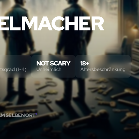
SELMACHER
NOT SCARY
18+
tsgrad (1-4)
Unheimlich
Altersbeschränkung
AM SELBEN ORT
2