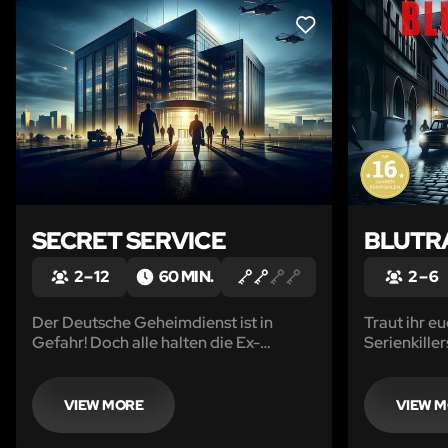
LIKE
SECRET SERVICE
BLUTR
2 – 12
60 MIN.
2 – 6
Der Deutsche Geheimdienst ist in
Traut ihr eu
Gefahr! Doch alle halten die Ex-
Serienkiller
Agentin für verrückt. Wer ist der
Verräter?
VIEW MORE
VIEW 