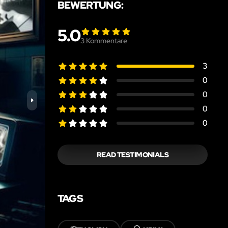
BEWERTUNG:
5.0
3
Kommentare
3
0
0
0
0
READ TESTIMONIALS
TAGS