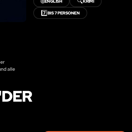
🌐
🔍
ENGLISH
KRIMI
7️⃣
BIS 7 PERSONEN
der
und alle
"DER