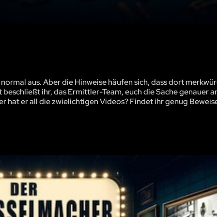
 normal aus. Aber die Hinweise häufen sich, dass dort merkwü
beschließt ihr, das Ermittler-Team, euch die Sache genauer 
r hat er all die zwielichtigen Videos? Findet ihr genug Bewei