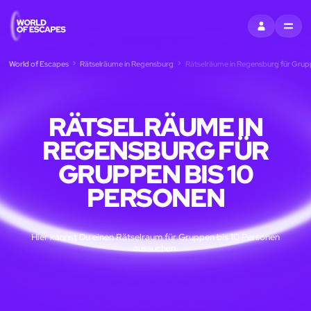
EINTRAGEN
MENU
World of Escapes
Rätselräume in Regensburg
Rätselräume in Regensburg für Grupp
RÄTSELRÄUME IN
REGENSBURG FÜR
GRUPPEN BIS 10
PERSONEN
Hier kannst Du einen Rätselraum für Gruppen bis 10 Personen
aussuchen.