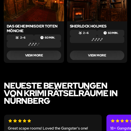
DAS GEHEIMNIS DER TOTEN
SHERLOCK HOLMES
MÖNCHE
2 – 6
60 MIN.
2 – 6
60 MIN.
VIEW MORE
VIEW MORE
NEUESTE BEWERTUNGEN
VON KRIMI RÄTSELRÄUME IN
NÜRNBERG
Great scape rooms! Loved the Gangster's one!
18+ Gangste