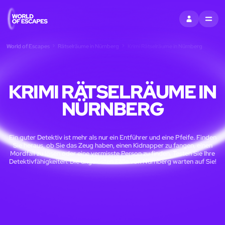
EINTRAGEN
MENU
World of Escapes
Rätselräume in Nürnberg
Krimi Rätselräume in Nürnberg
KRIMI RÄTSELRÄUME IN
NÜRNBERG
Ein guter Detektiv ist mehr als nur ein Entführer und eine Pfeife. Finden
Sie heraus, ob Sie das Zeug haben, einen Kidnapper zu fangen, einen
Mordfall zu lösen oder eine vermisste Person zu finden. Testen Sie Ihre
Detektivfähigkeiten: Die ungelösten Fälle von Nürnberg warten auf Sie!