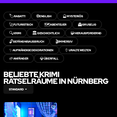
🏷️
🌐
🔮
RABATT!
ENGLISH
MYSTERIÖS
🚀
🗺️
👻
FUTURISTISCH
ABENTEUER
GRUSELIG
🔍
🏛️
🧩
KRIMI
GESCHICHTLICH
HERAUSFORDERND
🔓
🎬
GEFÄNGNISAUSBRUCH
IMMERSIV
✨
🏺
AUFWÄNDIGE DEKORATIONEN
URALTE WELTEN
🌱
💎
ANFÄNGER
ÜBERFALL
BELIEBTE KRIMI
RÄTSELRÄUME IN NÜRNBERG
STANDARD
LIKE