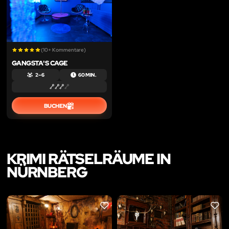
(10+ Kommentare)
GANGSTA'S CAGE
2 – 6
60 MIN.
BUCHEN
KRIMI RÄTSELRÄUME IN
NÜRNBERG
LIKE
LIKE