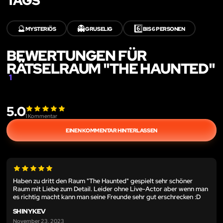
TAGS
🔮
👻
6️⃣
MYSTERIÖS
GRUSELIG
BIS 6 PERSONEN
BEWERTUNGEN FÜR
RÄTSELRAUM "THE HAUNTED"
1
5.0
1
Kommentar
EINEN KOMMENTAR HINTERLASSEN
Haben zu dritt den Raum "The Haunted" gespielt sehr schöner
Raum mit Liebe zum Detail. Leider ohne Live-Actor aber wenn man
es richtig macht kann man seine Freunde sehr gut erschrecken :D
SHINYKEV
November 23, 2023