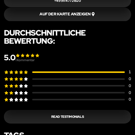
+49 911 47721820
AUF DER KARTE ANZEIGEN
DURCHSCHNITTLICHE
BEWERTUNG:
5.0
1
Kommentar
1
0
0
0
0
READ TESTIMONIALS