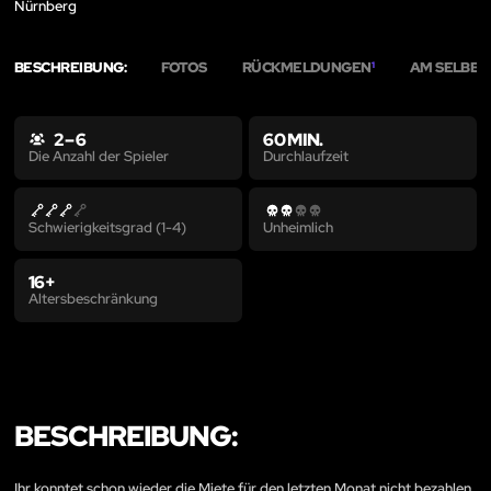
Nürnberg
BESCHREIBUNG:
FOTOS
RÜCKMELDUNGEN
AM SELBEN
1
2 – 6
60 MIN.
Durchlaufzeit
Die Anzahl der Spieler
Schwierigkeitsgrad (1-4)
Unheimlich
16+
Altersbeschränkung
BESCHREIBUNG:
Ihr konntet schon wieder die Miete für den letzten Monat nicht bezahlen