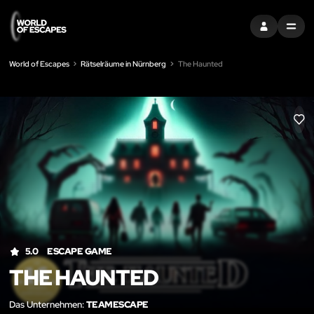
EINTRAGEN
MENU
World of Escapes
Rätselräume in Nürnberg
The Haunted
LIK
5.0
ESCAPE GAME
THE HAUNTED
Das Unternehmen:
TEAMESCAPE