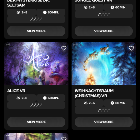
DER MYSTERIÖSE DR.
JUNGLE QUEST VR
SELTSAM
2 – 6
60 MIN.
2 – 8
60 MIN.
VIEW MORE
VIEW MORE
LIKE
LIKE
ALICE VR
WEIHNACHTSRAUM
(CHRISTMAS) VR
2 – 6
60 MIN.
2 – 6
60 MIN.
VIEW MORE
VIEW MORE