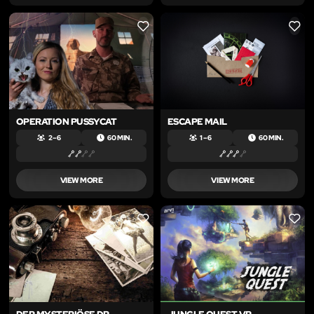
LIKE
LIKE
OPERATION PUSSYCAT
ESCAPE MAIL
2 – 6
60 MIN.
1 – 6
60 MIN.
VIEW MORE
VIEW MORE
LIKE
LIKE