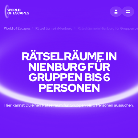
EINTRAGEN
MENU
World of Escapes
Rätselräume in Nienburg
Rätselräume in Nienburg für Gruppen bi
RÄTSELRÄUME IN
NIENBURG FÜR
GRUPPEN BIS 6
PERSONEN
Hier kannst Du einen Rätselraum für Gruppen bis 6 Personen aussuchen.