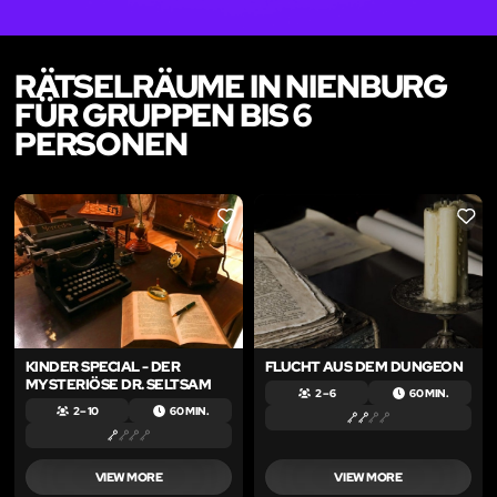
RÄTSELRÄUME IN NIENBURG
FÜR GRUPPEN BIS 6
PERSONEN
LIKE
LIKE
KINDER SPECIAL - DER
FLUCHT AUS DEM DUNGEON
MYSTERIÖSE DR. SELTSAM
2 – 6
60 MIN.
2 – 10
60 MIN.
VIEW MORE
VIEW MORE