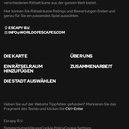
verschiedenen Rätselräume aus der ganzen Welt bietet.
Hier können Sie Rätselräume Ratings und Bewertungen finden und
genau für Sie ein passendes Spiel auswählen.
ESCAPY B.V.
INFO@WORLDOFESCAPES.COM
DIE KARTE
ÜBER UNS
EIN RÄTSELRAUM
ZUSAMMENARBEIT
HINZUFÜGEN
DIE STADT AUSWÄHLEN
Haben Sie auf der Website Tippfehler gefunden? Markieren Sie das
Fragment des Textes und klicken Sie
Ctrl+Enter
.
Escapy B.V.
Datenschutzerklärung
Cookie Policy
Cookie Settings