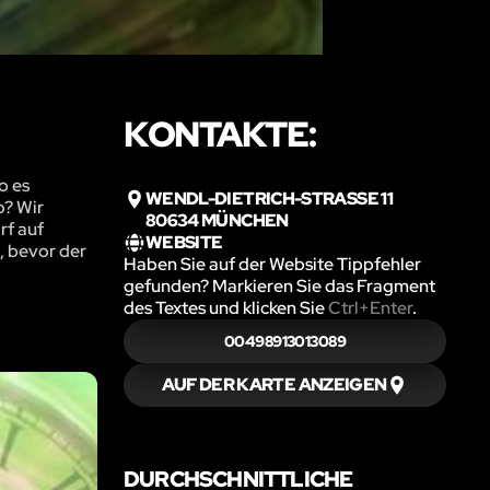
KONTAKTE:
o es
WENDL-DIETRICH-STRASSE 11 8
o? Wir
0634 MÜNCHEN
rf auf
WEBSITE
t, bevor der
Haben Sie auf der Website Tippfehler
gefunden? Markieren Sie das Fragment
des Textes und klicken Sie
Ctrl+Enter
.
00498913013089
AUF DER KARTE ANZEIGEN
DURCHSCHNITTLICHE