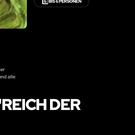
6️⃣
BIS 6 PERSONEN
der
und alle
REICH DER