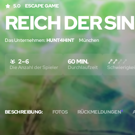
5.0
ESCAPE GAME
REICH DER SI
Das Unternehmen:
HUNT4HINT
München
2 – 6
60 MIN.
Die Anzahl der Spieler
Durchlaufzeit
Schwierigkei
BESCHREIBUNG:
FOTOS
RÜCKMELDUNGEN
4