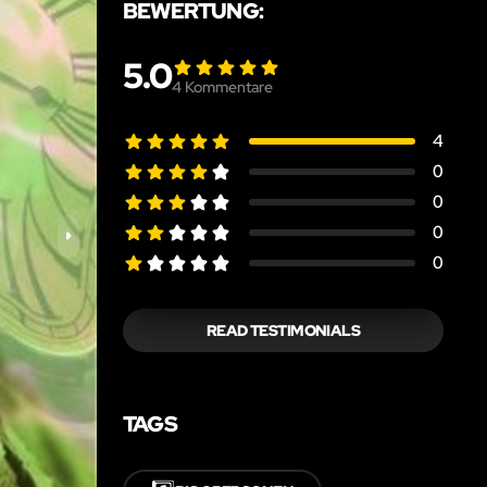
BEWERTUNG:
5.0
4
Kommentare
4
0
0
0
0
READ TESTIMONIALS
TAGS