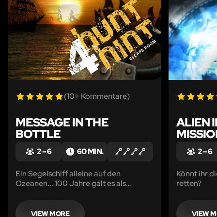
(10+ Kommentare)
MESSAGE IN THE
ALIEN I
BOTTLE
MISSIO
2 – 6
60 MIN.
2 – 6
Ein Segelschiff alleine auf den
Könnt ihr d
Ozeanen... 100 Jahre galt es als
retten?
verschollen. Eine Flaschenpost am
Ufer... Eine mysteriöse Nachricht… Ein
Geheimnis… Seid Ihr bereit an Bord zu
VIEW MORE
VIEW 