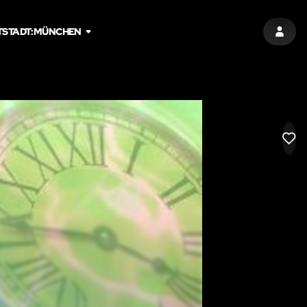
T
STADT:
MÜNCHEN
EINT
LIK