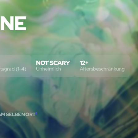
NNE
NOT SCARY
12+
tsgrad (1-4)
Unheimlich
Altersbeschränkung
AM SELBEN ORT
2