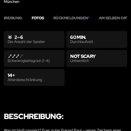
München
CHREIBUNG:
FOTOS
RÜCKMELDUNGEN
AM SELBEN ORT
6
3
2 – 6
60 MIN.
Durchlaufzeit
Die Anzahl der Spieler
NOT SCARY
Unheimlich
Schwierigkeitsgrad (1-4)
14+
Altersbeschränkung
BESCHREIBUNG:
Was ist bloß passiert? Euer guter Freund Paul – seines Zeichens einer