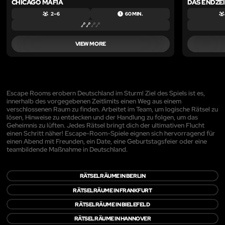
CHICAGO MAFIA
DAS ENDZE
2 – 6
60 MIN.
VIEW MORE
Escape Rooms erobern Deutschland im Sturm! Ziel des Spiels ist es,
innerhalb des vorgegebenen Zeitlimits einen Weg aus einem
verschlossenen Raum zu finden. Arbeitet im Team, um logische Rätsel zu
lösen, Hinweise zu entdecken und der Handlung zu folgen, um das
Geheimnis zu lüften. Jedes Rätsel bringt dich der ultimativen Flucht
einen Schritt näher! Escape-Room-Spiele eignen sich hervorragend für
einen Abend mit Freunden, ein Date, eine Geburtstagsfeier oder eine
teambildende Maßnahme in Deutschland.
RÄTSELRÄUME IN BERLIN
RÄTSELRÄUME IN FRANKFURT
RÄTSELRÄUME IN BIELEFELD
RÄTSELRÄUME IN HANNOVER