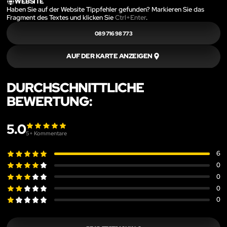
WEBSITE
Haben Sie auf der Website Tippfehler gefunden? Markieren Sie das
Fragment des Textes und klicken Sie
Ctrl+Enter
.
089 716 98 773
AUF DER KARTE ANZEIGEN
DURCHSCHNITTLICHE
BEWERTUNG:
5.0
5
+ Kommentare
6
0
0
0
0