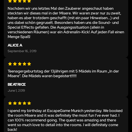
Nachdem wir uns letztes Mal den Zauberer angeschaut haben
steckten wir dieses mal in der Misere. Wir waren zwar nur zu zweit,
haben es aber trotzdem geschafft (mit ein paar Hinweisen...) und
uns dabei schön gegruselt. Besonders haben uns die Sound- und
Special Effects gefallen. Die Ausgangssituation (allein in
verschiedenen Räumen) war ein Adrenalin-Kick! Auf jeden Fall einen
Menge Spaß!
ALICE A
September 16, 2019
Teenagergeburtstag der 13jährigen mit 5 Mädels im Raum „In der
Misere“. Die Mädels waren begeistert!!!!!!
BEATRICE
June 1, 2019
I spend my birthday at EscapeGame Munich yesterday. We booked
the room Misere and it was definitely the most fun I’ve ever had. I
can 100% recommend going. The quest was amazing and there
went so much love to detail into the rooms. I will definitely come
back!