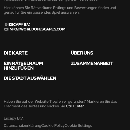
Hier können Sie Rätselräume Ratings und Bewertungen finden und
genau für Sie ein passendes Spiel auswählen.
ESCAPY B.V.
INFO@WORLDOFESCAPES.COM
DIE KARTE
ÜBER UNS
EIN RÄTSELRAUM
ZUSAMMENARBEIT
HINZUFÜGEN
DIE STADT AUSWÄHLEN
Haben Sie auf der Website Tippfehler gefunden? Markieren Sie das
Fragment des Textes und klicken Sie
Ctrl+Enter
.
Escapy B.V.
Datenschutzerklärung
Cookie Policy
Cookie Settings