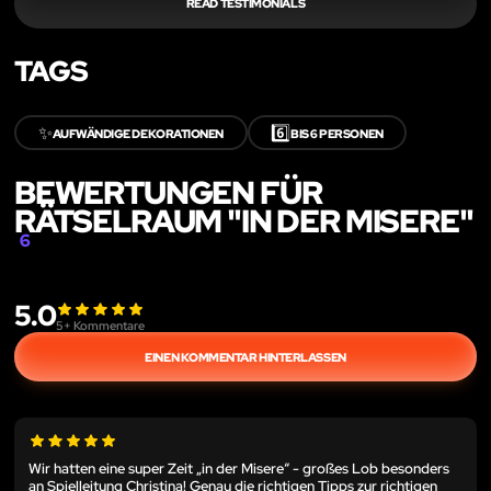
READ TESTIMONIALS
TAGS
✨
6️⃣
AUFWÄNDIGE DEKORATIONEN
BIS 6 PERSONEN
BEWERTUNGEN FÜR
RÄTSELRAUM "IN DER MISERE"
6
5.0
5
+ Kommentare
EINEN KOMMENTAR HINTERLASSEN
Wir hatten eine super Zeit „in der Misere“ - großes Lob besonders
an Spielleitung Christina! Genau die richtigen Tipps zur richtigen