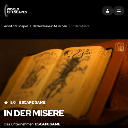
EINTRAGEN
MENU
World of Escapes
Rätselräume in München
In der Misere
LIK
5.0
ESCAPE GAME
IN DER MISERE
Das Unternehmen:
ESCAPEGAME