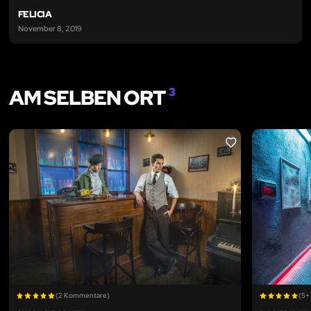
FELICIA
November 8, 2019
AM SELBEN ORT
3
LIKE
(2 Kommentare)
(5+