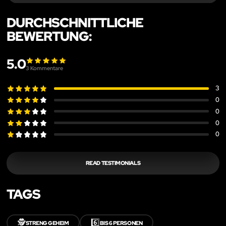
DURCHSCHNITTLICHE
BEWERTUNG:
5.0
3
Kommentare
3
0
0
0
0
READ TESTIMONIALS
TAGS
🕵️
6️⃣
STRENG GEHEIM
BIS 6 PERSONEN