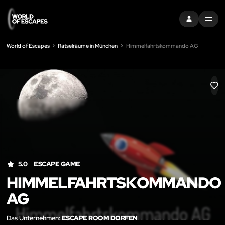
EINTRAGEN
MENU
World of Escapes
Rätselräume in München
Himmelfahrtskommando AG
LIK
5.0
ESCAPE GAME
HIMMELFAHRTSKOMMANDO
AG
Das Unternehmen:
ESCAPE ROOM DORFEN