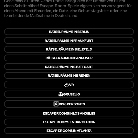
Geheimnis zu lüften. Jedes Rätsel bringt dich der ultimativen Flucht
einen Schritt näher! Escape-Room-Spiele eignen sich hervorragend für
einen Abend mit Freunden, ein Date, eine Geburtstagsfeier oder eine
teambildende Maßnahme in Deutschland.
RÄTSELRÄUME IN BERLIN
RÄTSELRÄUME IN FRANKFURT
RÄTSELRÄUME IN BIELEFELD
RÄTSELRÄUME IN HANNOVER
RÄTSELRÄUME IN STUTTGART
RÄTSELRÄUME IN BREMEN
🥽
VR
👻
GRUSELIG
6️⃣
BIS 6 PERSONEN
ESCAPE ROOMS IN LOS ANGELES
ESCAPE ROOMS EN BARCELONA
ESCAPE ROOMS IN ATLANTA