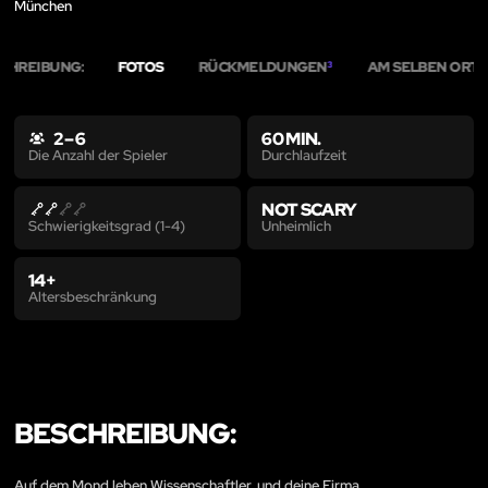
München
CHREIBUNG:
FOTOS
RÜCKMELDUNGEN
AM SELBEN ORT
3
4
2 – 6
60 MIN.
Durchlaufzeit
Die Anzahl der Spieler
NOT SCARY
Unheimlich
Schwierigkeitsgrad (1-4)
14+
Altersbeschränkung
BESCHREIBUNG:
Auf dem Mond leben Wissenschaftler, und deine Firma