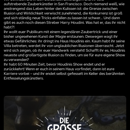
aufstrebende Zauberkünstler in San Francisco. Doch niemand weiß, wie
anstrengend das Leben hinter den Kulissen ist: die Grenze zwischen
Illusion und Wirklichkeit verwischt zunehmend, die Konkurrenz ist groß
und sich ständig neue Tricks einfallen zu lassen ist schwer… Und dann
gibt es auch noch diesen Streber Harry Houdini. Was hat er, das ihr nicht
habt?!
Ihr wollt euer Publikum mit einem legendären Zaubertrick und einer
bisher ungesehenen Kunst der Magie erstaunen. Deswegen wagt ihr
etwas Gefährliches: ihr dringt ins Haus Houdinis ein. Kaum habt ihr seine
Villa betreten, werdet ihr von unglaublichen Illusionen überrascht. Jetzt
wird sich zeigen, ob ihr euer Handwerk versteht! Schafft ihr es, Houdinis
neueste und großartigste Illusion zu finden, um sie für eure eigene Show
zu verwenden?
Ihr habt 60 Minuten Zeit, bevor Houdinis Show endet und er
zurückkehrt! Wenn er euch in seinem Haus vorfindet, dann ist eure
Karriere vorbei – und ihr endet selbst gefesselt im Keller des berühmten
Entfesselungskünstlers.