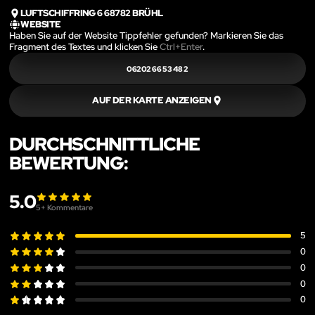
LUFTSCHIFFRING 6 68782 BRÜHL
WEBSITE
Haben Sie auf der Website Tippfehler gefunden? Markieren Sie das
Fragment des Textes und klicken Sie
Ctrl+Enter
.
06202 66 53 48 2
AUF DER KARTE ANZEIGEN
DURCHSCHNITTLICHE
BEWERTUNG:
5.0
5
+ Kommentare
5
0
0
0
0