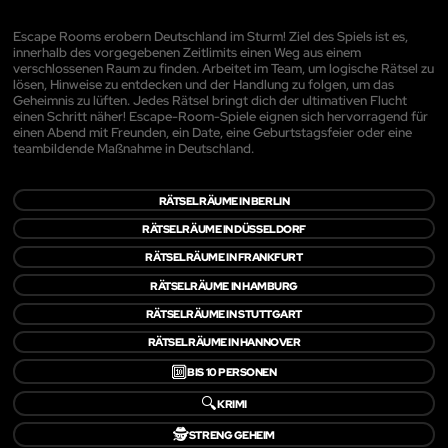
Escape Rooms erobern Deutschland im Sturm! Ziel des Spiels ist es,
innerhalb des vorgegebenen Zeitlimits einen Weg aus einem
verschlossenen Raum zu finden. Arbeitet im Team, um logische Rätsel zu
lösen, Hinweise zu entdecken und der Handlung zu folgen, um das
Geheimnis zu lüften. Jedes Rätsel bringt dich der ultimativen Flucht
einen Schritt näher! Escape-Room-Spiele eignen sich hervorragend für
einen Abend mit Freunden, ein Date, eine Geburtstagsfeier oder eine
teambildende Maßnahme in Deutschland.
RÄTSELRÄUME IN BERLIN
RÄTSELRÄUME IN DÜSSELDORF
RÄTSELRÄUME IN FRANKFURT
RÄTSELRÄUME IN HAMBURG
RÄTSELRÄUME IN STUTTGART
RÄTSELRÄUME IN HANNOVER
🔟
BIS 10 PERSONEN
🔍
KRIMI
🕵️
STRENG GEHEIM