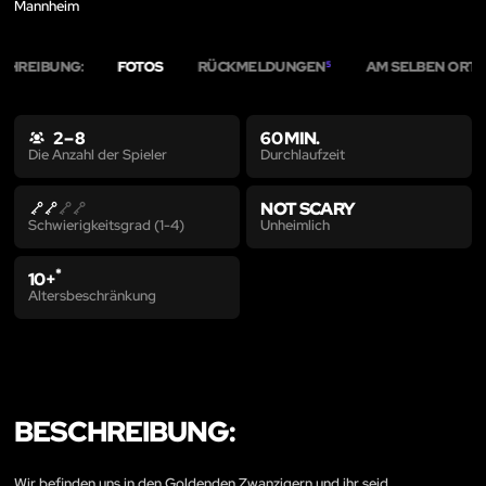
Mannheim
CHREIBUNG:
FOTOS
RÜCKMELDUNGEN
AM SELBEN ORT
5
7
2 – 8
60 MIN.
Durchlaufzeit
Die Anzahl der Spieler
NOT SCARY
Unheimlich
Schwierigkeitsgrad (1-4)
*
10+
Altersbeschränkung
BESCHREIBUNG:
Wir befinden uns in den Goldenden Zwanzigern und ihr seid