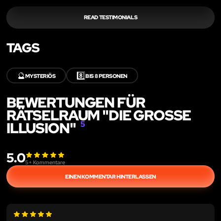
READ TESTIMONIALS
TAGS
🔮
8️⃣
MYSTERIÖS
BIS 8 PERSONEN
BEWERTUNGEN FÜR
RÄTSELRAUM "DIE GROSSE I
LLUSION"
5
5.0
5
+ Kommentare
EINEN KOMMENTAR HINTERLASSEN