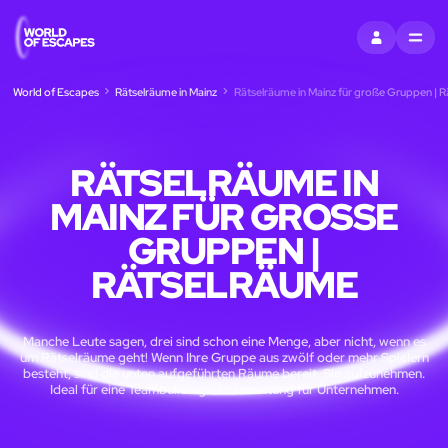
EINTRAGEN
MENU
World of Escapes
Rätselräume in Mainz
Rätselräume in Mainz für große Gruppen | 
RÄTSELRÄUME IN
MAINZ FÜR GROSSE G
RUPPEN | R
ÄTSELRÄUME
Manche Leute sagen, drei sind schon eine Menge, aber nicht, wenn es
um Rätselräume geht! Wenn Ihre Gruppe aus zwölf oder mehr Spielern
besteht, sind die unten aufgeführten Räume bereit, Sie aufzunehmen.
Ideal für eine Teambuilding-Veranstaltung für Unternehmen.