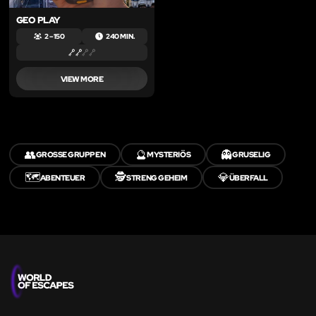
GEO PLAY
2 – 150
240 MIN.
VIEW MORE
👥
🔮
👻
GROSSE GRUPPEN
MYSTERIÖS
GRUSELIG
🗺️
🕵️
💎
ABENTEUER
STRENG GEHEIM
ÜBERFALL