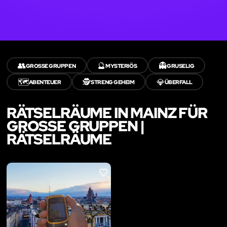
👥
🔮
👻
GROSSE GRUPPEN
MYSTERIÖS
GRUSELIG
🗺️
🕵️
💎
ABENTEUER
STRENG GEHEIM
ÜBERFALL
RÄTSELRÄUME IN MAINZ FÜR
GROSSE GRUPPEN | R
ÄTSELRÄUME
LIKE