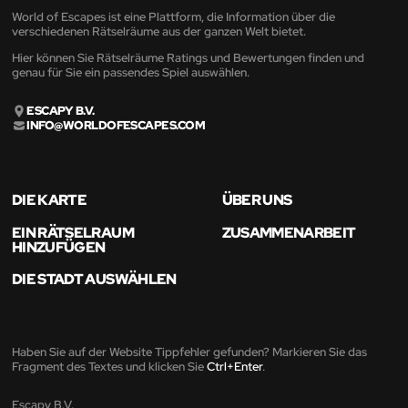
World of Escapes ist eine Plattform, die Information über die
verschiedenen Rätselräume aus der ganzen Welt bietet.
Hier können Sie Rätselräume Ratings und Bewertungen finden und
genau für Sie ein passendes Spiel auswählen.
ESCAPY B.V.
INFO@WORLDOFESCAPES.COM
DIE KARTE
ÜBER UNS
EIN RÄTSELRAUM
ZUSAMMENARBEIT
HINZUFÜGEN
DIE STADT AUSWÄHLEN
Haben Sie auf der Website Tippfehler gefunden? Markieren Sie das
Fragment des Textes und klicken Sie
Ctrl+Enter
.
Escapy B.V.