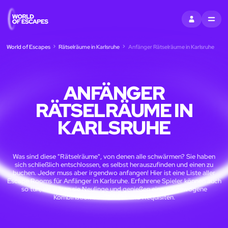
EINTRAGEN
MENU
World of Escapes
Rätselräume in Karlsruhe
Anfänger Rätselräume in Karlsruhe
ANFÄNGER
RÄTSELRÄUME IN
KARLSRUHE
Was sind diese "Rätselräume", von denen alle schwärmen? Sie haben
sich schließlich entschlossen, es selbst herauszufinden und einen zu
buchen. Jeder muss aber irgendwo anfangen! Hier ist eine Liste aller
Escape Rooms für Anfänger in Karlsruhe. Erfahrene Spieler können auch
so tun, als wären sie Neulinge und genießen eine ausgewogene
Kombination von Puzzles und Requisiten.