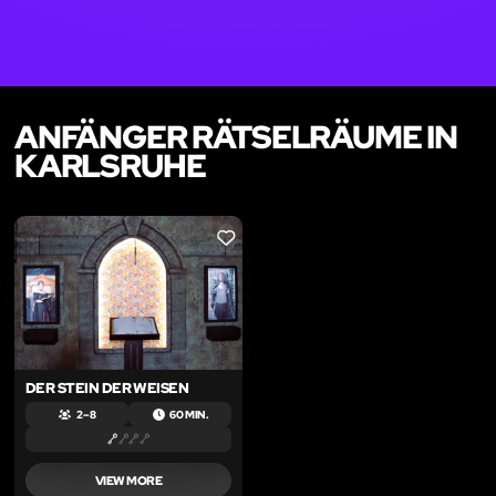
ANFÄNGER RÄTSELRÄUME IN
KARLSRUHE
LIKE
DER STEIN DER WEISEN
2 – 8
60 MIN.
VIEW MORE