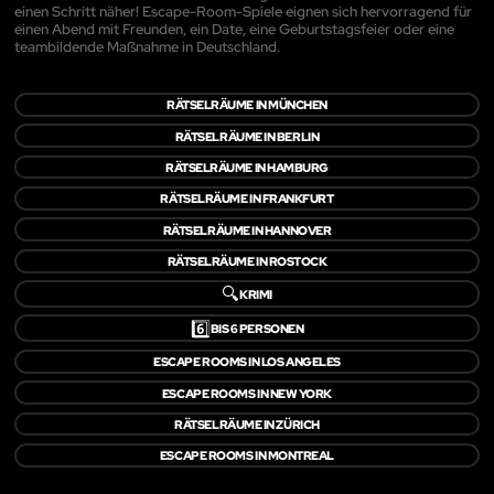
einen Schritt näher! Escape-Room-Spiele eignen sich hervorragend für
einen Abend mit Freunden, ein Date, eine Geburtstagsfeier oder eine
teambildende Maßnahme in Deutschland.
RÄTSELRÄUME IN MÜNCHEN
RÄTSELRÄUME IN BERLIN
RÄTSELRÄUME IN HAMBURG
RÄTSELRÄUME IN FRANKFURT
RÄTSELRÄUME IN HANNOVER
RÄTSELRÄUME IN ROSTOCK
🔍
KRIMI
6️⃣
BIS 6 PERSONEN
ESCAPE ROOMS IN LOS ANGELES
ESCAPE ROOMS IN NEW YORK
RÄTSELRÄUME IN ZÜRICH
ESCAPE ROOMS IN MONTREAL