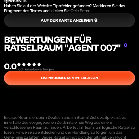
WEBSITE
Haben Sie auf der Website Tippfehler gefunden? Markieren Sie das
Fragment des Textes und klicken Sie
Ctrl+Enter
.
AUF DER KARTE ANZEIGEN
BEWERTUNGEN FÜR
RÄTSELRAUM "AGENT 007"
0
0.0
noch keine Bewertungen
EINEN KOMMENTAR HINTERLASSEN
Escape Rooms erobern Deutschland im Sturm! Ziel des Spiels ist es,
innerhalb des vorgegebenen Zeitlimits einen Weg aus einem
verschlossenen Raum zu finden. Arbeitet im Team, um logische Rätsel zu
lösen, Hinweise zu entdecken und der Handlung zu folgen, um das
Geheimnis zu lüften. Jedes Rätsel bringt dich der ultimativen Flucht