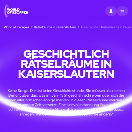
EINTRAGEN
MENU
World of Escapes
Rätselräume in Kaiserslautern
Geschichtlich Rätselräume in Kaiser
GESCHICHTLICH
RÄTSELRÄUME IN
KAISERSLAUTERN
Keine Sorge: Dies ist keine Geschichtsstunde, Sie müssen also keinen
Bericht über das, was im Jahr 1861 geschah, schreiben oder sich die
Namen aller britischen Könige merken. In diesen Rätselräume werden Sie
in eine andere Zeit versetzt. Eine sinnvolle Handlung lässt Ihr Herz
schneller schlagen und die Atmosphäre wird den Gedankenprozess
anregen. Werden Sie den Lauf der Geschichte ändern?