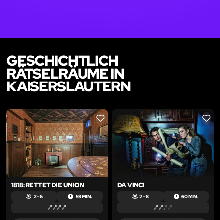
GESCHICHTLICH
RÄTSELRÄUME IN
KAISERSLAUTERN
LIKE
LIKE
1818: RETTET DIE UNION
DA VINCI
2 – 6
59 MIN.
2 – 8
60 MIN.