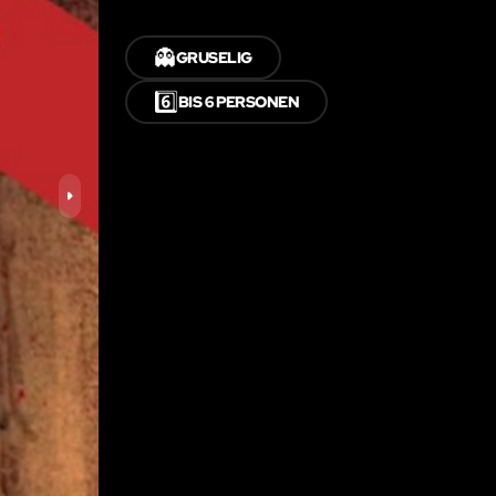
👻
GRUSELIG
6️⃣
BIS 6 PERSONEN