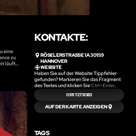
KONTAKTE:
u eine
RÖSELERSTRASSE 1A 30159 H
hance zu
ANNOVER
it läuft…
WEBSITE
Haben Sie auf der Website Tippfehler
gefunden? Markieren Sie das Fragment
des Textes und klicken Sie
Ctrl+Enter
.
0511 72731383
AUF DER KARTE ANZEIGEN
TAGS