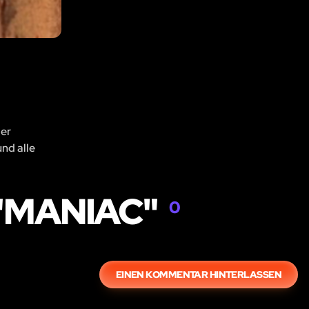
der
und alle
"MANIAC"
0
EINEN KOMMENTAR HINTERLASSEN