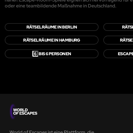
oder eine teambildende Maßnahme in Deutschland.
RÄTSELRÄUME IN BERLIN
RÄTS
RÄTSELRÄUME IN HAMBURG
RÄTSE
6️⃣
BIS 6 PERSONEN
ESCAP
World of Escapes ist eine Plattform, die