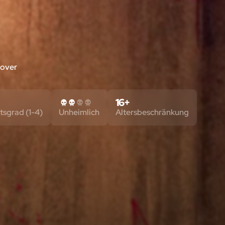
over
16+
tsgrad (1-4)
Unheimlich
Altersbeschränkung