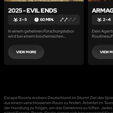
2025 - EVIL ENDS
ARMA
2 – 5
60 MIN.
2 – 4
In einem geheimen Forschungslabor
Dein Agent
wird bei einem biochemischen
Routineauft
Experiment ein tödlicher Virus
eine Nachr
freigesetzt. Um die Verbreitung
persönlich e
aufzuhalten, wagt sich ein
VIEW MORE
VIEW 
Spezialkommando der Unit
Corporation in das Labor.
Escape Rooms erobern Deutschland im Sturm! Ziel des Spiels
aus einem verschlossenen Raum zu finden. Arbeitet im Team
der Handlung zu folgen, um das Geheimnis zu lüften. Jedes R
näher! Escape-Room-Spiele eignen sich hervorragend für e