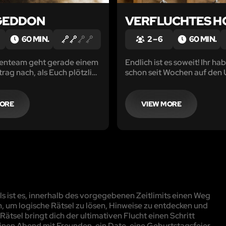
GEDDON
VERFLUCHTES H
60 MIN.
2 – 6
60 MIN.
enteam geht gerade einem
Endlich ist es soweit! Ihr ha
rag nach, als Euch plötzlich
schon seit Wochen auf den 
icht vom Präsidenten
der Slowakei mit eurer Fre
rreicht...
Maggie gefreut.
MORE
VIEW MORE
 ist es, innerhalb des vorgegebenen Zeitlimits einen Weg
, um logische Rätsel zu lösen, Hinweise zu entdecken und
ätsel bringt dich der ultimativen Flucht einen Schritt
inen Abend mit Freunden, ein Date, eine Geburtstagsfeier