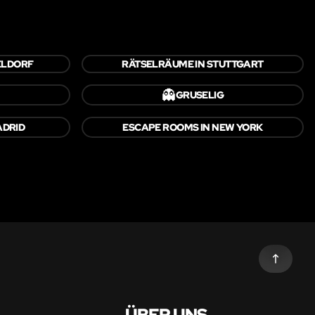
ELDORF
RÄTSELRÄUME IN STUTTGART
👻
GRUSELIG
ADRID
ESCAPE ROOMS IN NEW YORK
ÜBER UNS