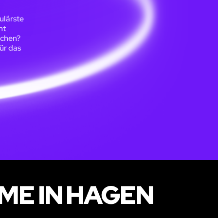
ulärste
ht
uchen?
ür das
ME IN HAGEN