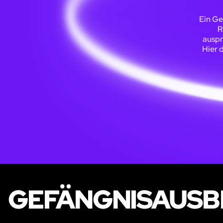
Ein Ge
R
auspr
Hier 
GEFÄNGNISAUSB