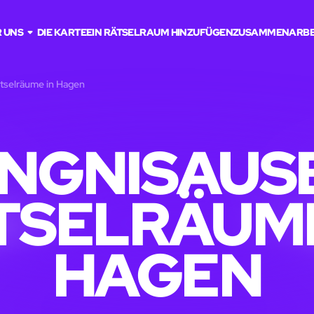
 UNS
DIE KARTE
EIN RÄTSELRAUM HINZUFÜGEN
ZUSAMMENARBE
tselräume in Hagen
NGNISAUS
TSELRÄUME
HAGEN