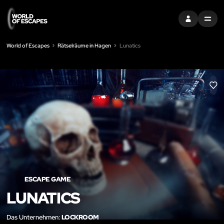
EINTRAGEN
MENU
World of Escapes
Rätselräume in Hagen
Lunatics
LIK
ESCAPE GAME
LUNATICS
Das Unternehmen:
LOCKROOM