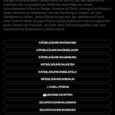
Escape Rooms erobern Deutschland im Sturm! Ziel des Spiels ist es,
innerhalb des vorgegebenen Zeitlimits einen Weg aus einem
verschlossenen Raum zu finden. Arbeitet im Team, um logische Rätsel zu
lösen, Hinweise zu entdecken und der Handlung zu folgen, um das
Geheimnis zu lüften. Jedes Rätsel bringt dich der ultimativen Flucht
einen Schritt näher! Escape-Room-Spiele eignen sich hervorragend für
einen Abend mit Freunden, ein Date, eine Geburtstagsfeier oder eine
teambildende Maßnahme in Deutschland.
RÄTSELRÄUME IN MÜNCHEN
RÄTSELRÄUME IN DÜSSELDORF
RÄTSELRÄUME IN HAMBURG
RÄTSELRÄUME IN LEIPZIG
RÄTSELRÄUME IN BIELEFELD
RÄTSELRÄUME IN BERLIN
⚔️
DUELL MODUS
👥
GROSSE GRUPPEN
ESCAPE ROOMS IN LONDON
ESCAPE ROOMS IN DENVER