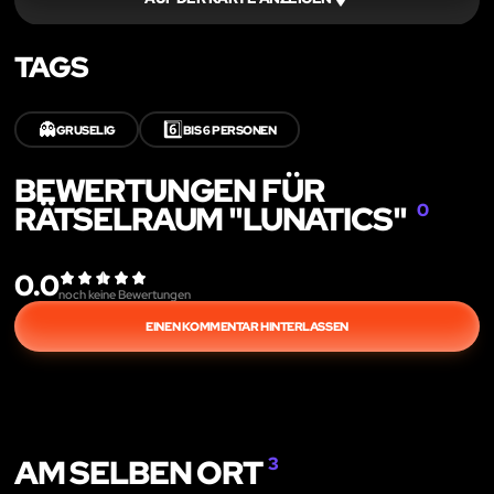
TAGS
👻
6️⃣
GRUSELIG
BIS 6 PERSONEN
BEWERTUNGEN FÜR
RÄTSELRAUM "LUNATICS"
0
0.0
noch keine Bewertungen
EINEN KOMMENTAR HINTERLASSEN
AM SELBEN ORT
3