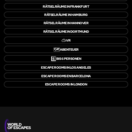
RÄTSELRÄUME IN FRANKFURT
RÄTSELRÄUME IN HAMBURG
RÄTSELRÄUME IN HANNOVER
RÄTSELRÄUME IN DORTMUND
🥽
VR
🗺️
ABENTEUER
6️⃣
BIS 6 PERSONEN
ESCAPE ROOMS IN LOS ANGELES
ESCAPE ROOMS EN BARCELONA
ESCAPE ROOMS IN LONDON