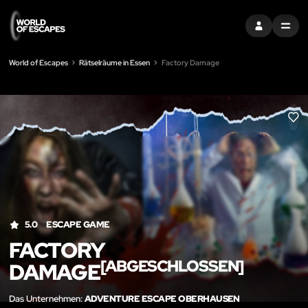
EINTRAGEN
MENU
World of Escapes
Rätselräume in Essen
Factory Damage
LIK
5.0
ESCAPE GAME
FACTORY
[ABGESCHLOSSEN]
DAMAGE
Das Unternehmen:
ADVENTURE ESCAPE OBERHAUSEN