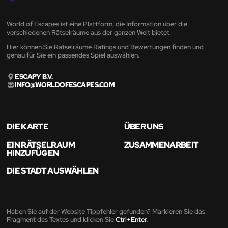
World of Escapes ist eine Plattform, die Information über die
verschiedenen Rätselräume aus der ganzen Welt bietet.
Hier können Sie Rätselräume Ratings und Bewertungen finden und
genau für Sie ein passendes Spiel auswählen.
ESCAPY B.V.
INFO@WORLDOFESCAPES.COM
DIE KARTE
ÜBER UNS
EIN RÄTSELRAUM
ZUSAMMENARBEIT
HINZUFÜGEN
DIE STADT AUSWÄHLEN
Haben Sie auf der Website Tippfehler gefunden? Markieren Sie das
Fragment des Textes und klicken Sie
Ctrl+Enter
.