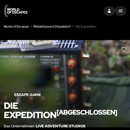
EINTRAGEN
MENU
World of Escapes
Rätselräume in Düsseldorf
Die Expedition
LIK
ESCAPE GAME
DIE
[ABGESCHLOSSEN]
EXPEDITION
Das Unternehmen:
LIVE ADVENTURE STUDIOS