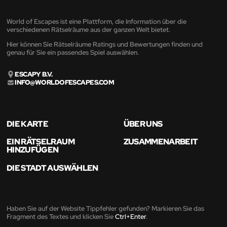
World of Escapes ist eine Plattform, die Information über die
verschiedenen Rätselräume aus der ganzen Welt bietet.
Hier können Sie Rätselräume Ratings und Bewertungen finden und
genau für Sie ein passendes Spiel auswählen.
ESCAPY B.V.
INFO@WORLDOFESCAPES.COM
DIE KARTE
ÜBER UNS
EIN RÄTSELRAUM
ZUSAMMENARBEIT
HINZUFÜGEN
DIE STADT AUSWÄHLEN
Haben Sie auf der Website Tippfehler gefunden? Markieren Sie das
Fragment des Textes und klicken Sie
Ctrl+Enter
.