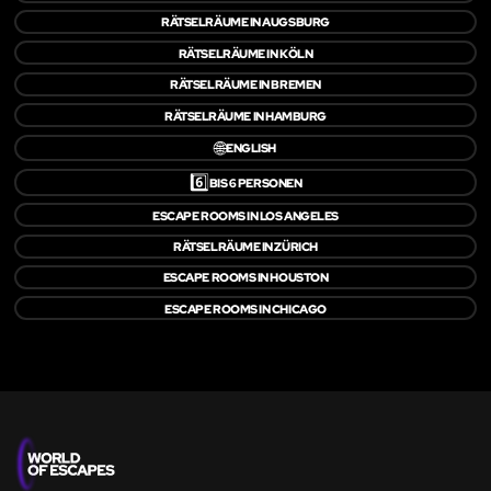
RÄTSELRÄUME IN AUGSBURG
RÄTSELRÄUME IN KÖLN
RÄTSELRÄUME IN BREMEN
RÄTSELRÄUME IN HAMBURG
🌐
ENGLISH
6️⃣
BIS 6 PERSONEN
ESCAPE ROOMS IN LOS ANGELES
RÄTSELRÄUME IN ZÜRICH
ESCAPE ROOMS IN HOUSTON
ESCAPE ROOMS IN CHICAGO