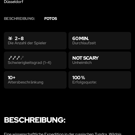
Düsseldorf
BESCHREIBUNG:
FOTOS
2 – 8
60 MIN.
Durchlaufzeit
Die Anzahl der Spieler
NOT SCARY
Unheimlich
Schwierigkeitsgrad (1-4)
10+
100 %
Altersbeschränkung
Erfolgsquote:
BESCHREIBUNG:
Eine wissenschaftliche Expedition in der russischen Tundra. Wildnis,