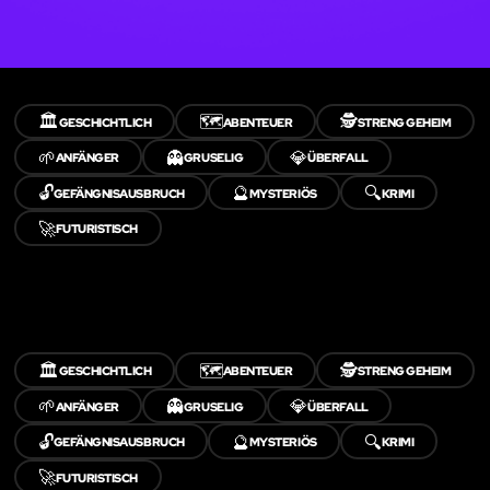
🏛️
🗺️
🕵️
GESCHICHTLICH
ABENTEUER
STRENG GEHEIM
🌱
👻
💎
ANFÄNGER
GRUSELIG
ÜBERFALL
🔓
🔮
🔍
GEFÄNGNISAUSBRUCH
MYSTERIÖS
KRIMI
🚀
FUTURISTISCH
🏛️
🗺️
🕵️
GESCHICHTLICH
ABENTEUER
STRENG GEHEIM
🌱
👻
💎
ANFÄNGER
GRUSELIG
ÜBERFALL
🔓
🔮
🔍
GEFÄNGNISAUSBRUCH
MYSTERIÖS
KRIMI
🚀
FUTURISTISCH