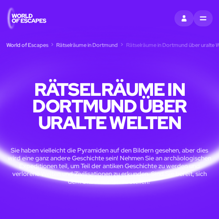
EINTRAGEN
MENU
World of Escapes
Rätselräume in Dortmund
Rätselräume in Dortmund über uralte W
RÄTSELRÄUME IN
DORTMUND ÜBER
URALTE WELTEN
Sie haben vielleicht die Pyramiden auf den Bildern gesehen, aber dies
wird eine ganz andere Geschichte sein! Nehmen Sie an archäologischen
Expeditionen teil, um Teil der antiken Geschichte zu werden und
verlorene Welten und Zivilisationen zu erkunden. Sind Sie bereit, sich
dem Unbekannten zu stellen?