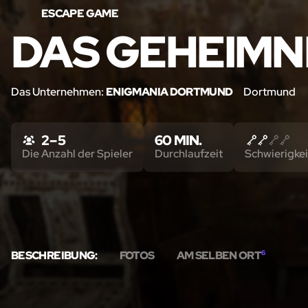
ESCAPE GAME
DAS GEHEIMN
Das Unternehmen:
ENIGMANIA DORTMUND
Dortmund
2 – 5
60 MIN.
Die Anzahl der Spieler
Durchlaufzeit
Schwierigkei
BESCHREIBUNG:
FOTOS
AM SELBEN ORT
6