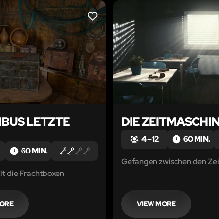
LIKE
BUS LETZTE
DIE ZEITMASCHI
4 – 12
60 MIN.
60 MIN.
Gefangen zwischen den Zei
lt die Frachtboxen
MORE
VIEW MORE