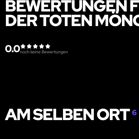
BEWERTUNGEN F
DER TOTEN MÖN
0.0
noch keine Bewertungen
AM SELBEN ORT
6