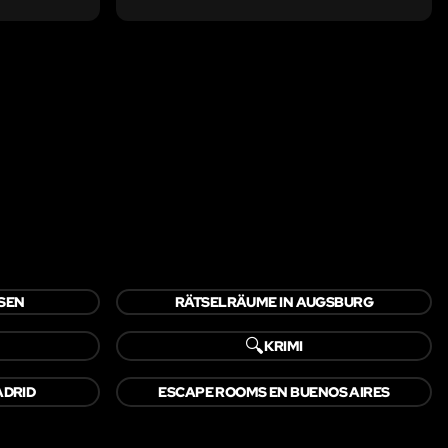
SEN
RÄTSELRÄUME IN AUGSBURG
🔍
KRIMI
ADRID
ESCAPE ROOMS EN BUENOS AIRES