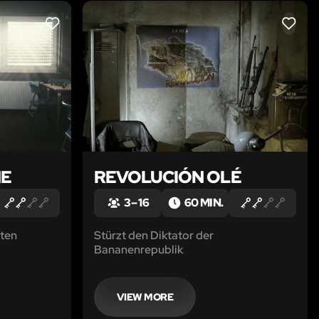
LIKE
LIKE
NE
REVOLUCIÓN OLÉ
3 – 16
60 MIN.
ten
Stürzt den Diktator der
Bananenrepublik
VIEW MORE