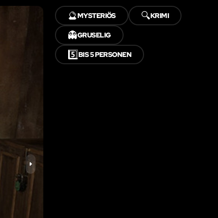
🔮
🔍
MYSTERIÖS
KRIMI
👻
GRUSELIG
5️⃣
BIS 5 PERSONEN