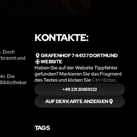
KONTAKTE:
e. Doch
GRAFENHOF 7 44137 DORTMUND
erbrannt und
WEBSITE
Haben Sie auf der Website Tippfehler
gefunden? Markieren Sie das Fragment
ln. Die
des Textes und klicken Sie
Ctrl+Enter
.
 Bibliothekar
+49 231 20659222
AUF DER KARTE ANZEIGEN
TAGS