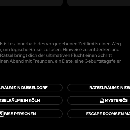
 ist es, innerhalb des vorgegebenen Zeitlimits einen Weg
, um logische Rätsel zu lösen, Hinweise zu entdecken und
ätsel bringt dich der ultimativen Flucht einen Schritt
inen Abend mit Freunden, ein Date, eine Geburtstagsfeier
LRÄUME IN DÜSSELDORF
RÄTSELRÄUME IN ES
🔮
TSELRÄUME IN KÖLN
MYSTERIÖS
️⃣
BIS 5 PERSONEN
ESCAPE ROOMS EN M