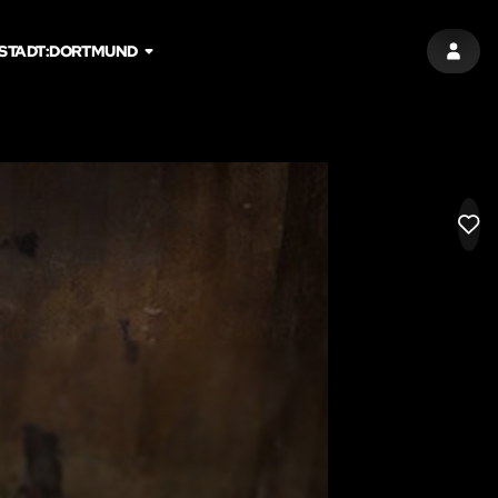
STADT:
DORTMUND
EINT
LIK