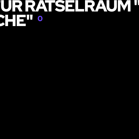
ÜR RÄTSELRAUM "
CHE"
0