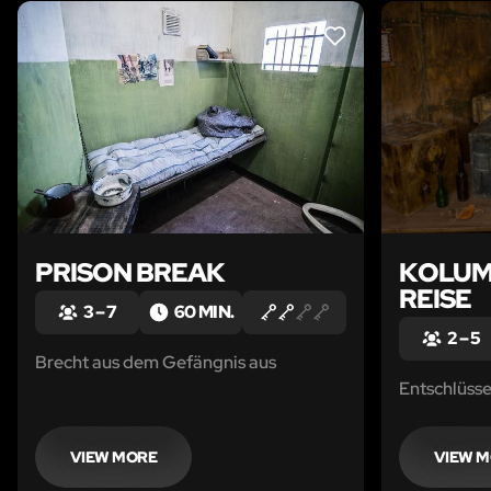
LIKE
PRISON BREAK
KOLUM
REISE
3 – 7
60 MIN.
2 – 5
Brecht aus dem Gefängnis aus
Entschlüsse
VIEW MORE
VIEW 