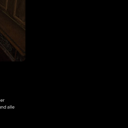
der
und alle