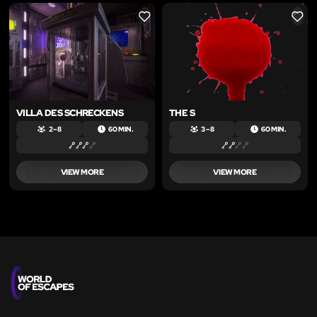
LIKE
LIKE
VILLA DES SCHRECKENS
THE S
2 – 8
60 MIN.
3 – 8
60 MIN.
VIEW MORE
VIEW MORE