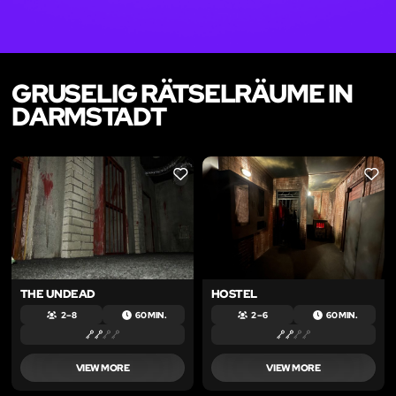
GRUSELIG RÄTSELRÄUME IN
DARMSTADT
LIKE
LIKE
THE UNDEAD
HOSTEL
2 – 8
60 MIN.
2 – 6
60 MIN.
VIEW MORE
VIEW MORE