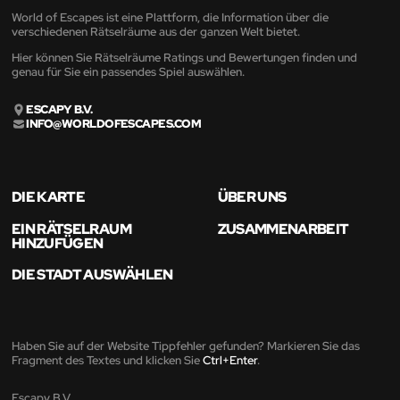
World of Escapes ist eine Plattform, die Information über die
verschiedenen Rätselräume aus der ganzen Welt bietet.
Hier können Sie Rätselräume Ratings und Bewertungen finden und
genau für Sie ein passendes Spiel auswählen.
ESCAPY B.V.
INFO@WORLDOFESCAPES.COM
DIE KARTE
ÜBER UNS
EIN RÄTSELRAUM
ZUSAMMENARBEIT
HINZUFÜGEN
DIE STADT AUSWÄHLEN
Haben Sie auf der Website Tippfehler gefunden? Markieren Sie das
Fragment des Textes und klicken Sie
Ctrl+Enter
.
Escapy B.V.