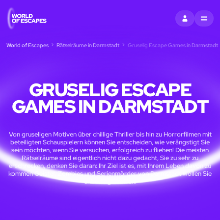
EINTRAGEN
MENU
World of Escapes
Rätselräume in Darmstadt
Gruselig Escape Games in Darmstadt
GRUSELIG ESCAPE
GAMES IN DARMSTADT
Von gruseligen Motiven über chillige Thriller bis hin zu Horrorfilmen mit
beteiligten Schauspielern können Sie entscheiden, wie verängstigt Sie
sein möchten, wenn Sie versuchen, erfolgreich zu fliehen! Die meisten
Rätselräume sind eigentlich nicht dazu gedacht, Sie zu sehr zu
erschrecken, denken Sie daran: Ihr Ziel ist es, mit Ihrem Leben davon zu
kommen Geister, Zombies und Serienmörder von Darmstadt wollen Sie
unbedingt treffen!