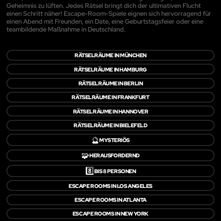
Geheimnis zu lüften. Jedes Rätsel bringt dich der ultimativen Flucht
einen Schritt näher! Escape-Room-Spiele eignen sich hervorragend für
einen Abend mit Freunden, ein Date, eine Geburtstagsfeier oder eine
teambildende Maßnahme in Deutschland.
RÄTSELRÄUME IN MÜNCHEN
RÄTSELRÄUME IN HAMBURG
RÄTSELRÄUME IN BERLIN
RÄTSELRÄUME IN FRANKFURT
RÄTSELRÄUME IN HANNOVER
RÄTSELRÄUME IN BIELEFELD
🔮
MYSTERIÖS
🧩
HERAUSFORDERND
8️⃣
BIS 8 PERSONEN
ESCAPE ROOMS IN LOS ANGELES
ESCAPE ROOMS IN ATLANTA
ESCAPE ROOMS IN NEW YORK