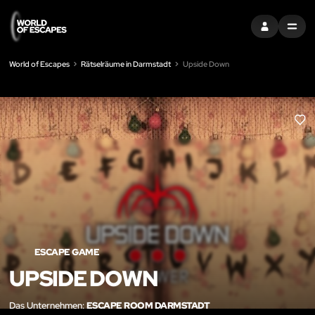
EINTRAGEN
MENU
World of Escapes
Rätselräume in Darmstadt
Upside Down
LIK
ESCAPE GAME
UPSIDE DOWN
Das Unternehmen:
ESCAPE ROOM DARMSTADT