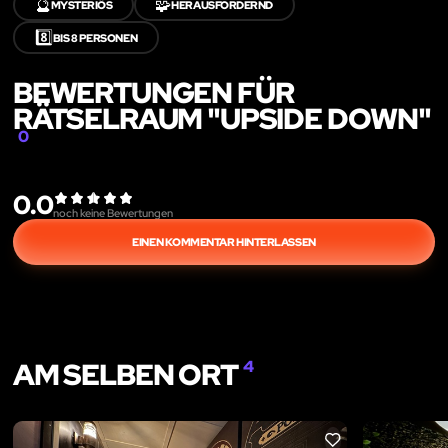
🔮
🧩
MYSTERIÖS
HERAUSFORDERND
8️⃣
BIS 8 PERSONEN
BEWERTUNGEN FÜR
RÄTSELRAUM "UPSIDE DOWN"
0
0.0
noch keine Bewertungen
EINEN KOMMENTAR HINTERLASSEN
AM SELBEN ORT
4
LIKE