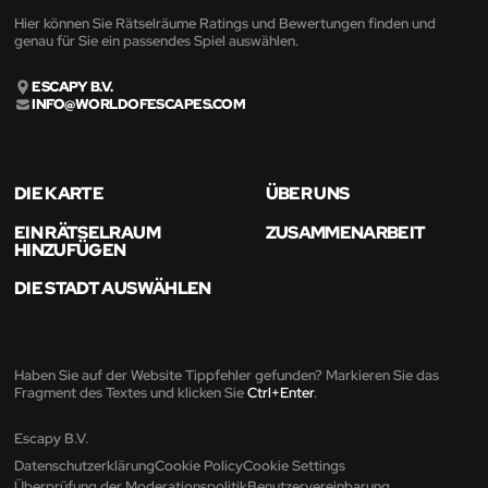
Hier können Sie Rätselräume Ratings und Bewertungen finden und
genau für Sie ein passendes Spiel auswählen.
ESCAPY B.V.
INFO@WORLDOFESCAPES.COM
DIE KARTE
ÜBER UNS
EIN RÄTSELRAUM
ZUSAMMENARBEIT
HINZUFÜGEN
DIE STADT AUSWÄHLEN
Haben Sie auf der Website Tippfehler gefunden? Markieren Sie das
Fragment des Textes und klicken Sie
Ctrl+Enter
.
Escapy B.V.
Datenschutzerklärung
Cookie Policy
Cookie Settings
Überprüfung der Moderationspolitik
Benutzervereinbarung