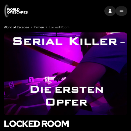
EINTRAGEN
MENU
World of Escapes
Firmen
Locked Room
LOCKED ROOM