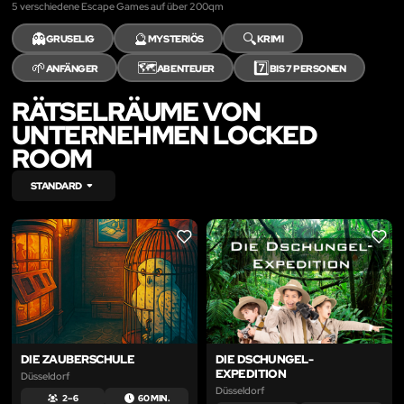
5 verschiedene Escape Games auf über 200qm
👻
🔮
🔍
GRUSELIG
MYSTERIÖS
KRIMI
🌱
🗺️
7️⃣
ANFÄNGER
ABENTEUER
BIS 7 PERSONEN
RÄTSELRÄUME VON
UNTERNEHMEN LOCKED
ROOM
STANDARD
LIKE
LIKE
DIE ZAUBERSCHULE
DIE DSCHUNGEL-
EXPEDITION
Düsseldorf
Düsseldorf
2 – 6
60 MIN.