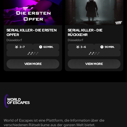
SERIAL KILLER - DIE ERSTEN
SERIAL KILLER - DIE
OPFER
RÜCKKEHR
Düsseldorf
Düsseldorf
2 – 7
60 MIN.
3 – 6
90 MIN.
VIEW MORE
VIEW MORE
World of Escapes ist eine Plattform, die Information über die
verschiedenen Rätselräume aus der ganzen Welt bietet.