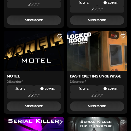
2 – 6
60 MIN.
VIEW MORE
VIEW MORE
LIKE
LIKE
MOTEL
DAS TICKET INS UNGEWISSE
Düsseldorf
Düsseldorf
2 – 7
60 MIN.
2 – 6
60 MIN.
VIEW MORE
VIEW MORE
LIKE
LIKE