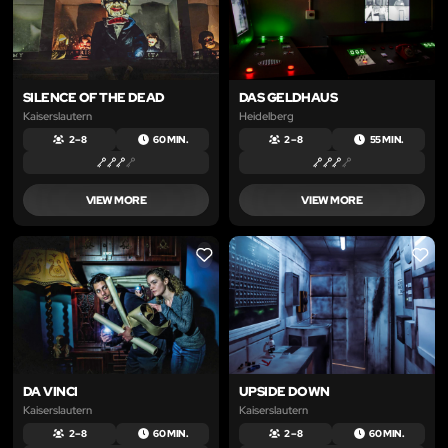
SILENCE OF THE DEAD
DAS GELDHAUS
Kaiserslautern
Heidelberg
2 – 8
60 MIN.
2 – 8
55 MIN.
VIEW MORE
VIEW MORE
LIKE
LIKE
DA VINCI
UPSIDE DOWN
Kaiserslautern
Kaiserslautern
2 – 8
60 MIN.
2 – 8
60 MIN.