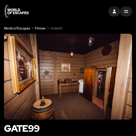
EINTRAGEN
MENU
World of Escapes
Firmen
Gate99
GATE99