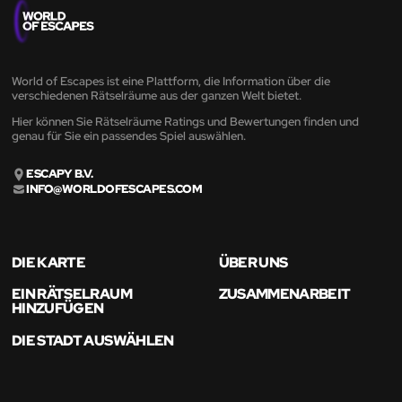
World of Escapes ist eine Plattform, die Information über die
verschiedenen Rätselräume aus der ganzen Welt bietet.
Hier können Sie Rätselräume Ratings und Bewertungen finden und
genau für Sie ein passendes Spiel auswählen.
ESCAPY B.V.
INFO@WORLDOFESCAPES.COM
DIE KARTE
ÜBER UNS
EIN RÄTSELRAUM
ZUSAMMENARBEIT
HINZUFÜGEN
DIE STADT AUSWÄHLEN