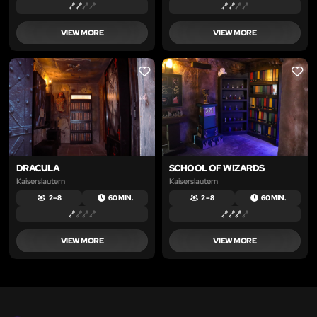
VIEW MORE
VIEW MORE
LIKE
LIKE
DRACULA
SCHOOL OF WIZARDS
Kaiserslautern
Kaiserslautern
2 – 8
60 MIN.
2 – 8
60 MIN.
VIEW MORE
VIEW MORE