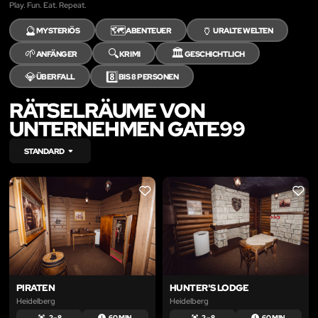
Play. Fun. Eat. Repeat.
🔮
🗺️
🏺
MYSTERIÖS
ABENTEUER
URALTE WELTEN
🌱
🔍
🏛️
ANFÄNGER
KRIMI
GESCHICHTLICH
💎
8️⃣
ÜBERFALL
BIS 8 PERSONEN
RÄTSELRÄUME VON
UNTERNEHMEN GATE99
STANDARD
LIKE
LIKE
PIRATEN
HUNTER'S LODGE
Heidelberg
Heidelberg
2 – 8
60 MIN.
2 – 8
60 MIN.