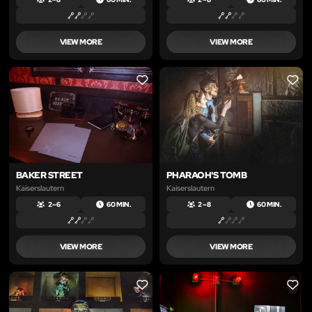
VIEW MORE
VIEW MORE
LIKE
LIKE
BAKER STREET
PHARAOH'S TOMB
Kaiserslautern
Kaiserslautern
2 – 6
60 MIN.
2 – 8
60 MIN.
VIEW MORE
VIEW MORE
LIKE
LIKE