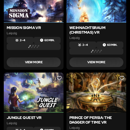
MISSION SIGMA VR
WEIHNACHTSRAUM
(CHRISTMAS) VR
Leipzig
Leipzig
2 – 4
60 MIN.
2 – 4
60 MIN.
VIEW MORE
VIEW MORE
LIKE
LIKE
JUNGLE QUEST VR
PRINCE OF PERSIA: THE
DAGGER OF TIME VR
Leipzig
Leipzig