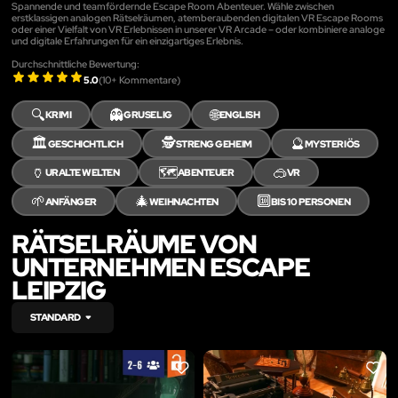
Spannende und teamfördernde Escape Room Abenteuer. Wähle zwischen
erstklassigen analogen Rätselräumen, atemberaubenden digitalen VR Escape Rooms
oder einer Vielfalt von VR Erlebnissen in unserer VR Arcade – oder kombiniere analoge
und digitale Erfahrungen für ein einzigartiges Erlebnis.
Durchschnittliche Bewertung:
5.0
(
10
+ Kommentare)
🔍
👻
🌐
KRIMI
GRUSELIG
ENGLISH
🏛️
🕵️
🔮
GESCHICHTLICH
STRENG GEHEIM
MYSTERIÖS
🏺
🗺️
🥽
URALTE WELTEN
ABENTEUER
VR
🌱
🎄
🔟
ANFÄNGER
WEIHNACHTEN
BIS 10 PERSONEN
RÄTSELRÄUME VON
UNTERNEHMEN ESCAPE
LEIPZIG
STANDARD
LIKE
LIKE