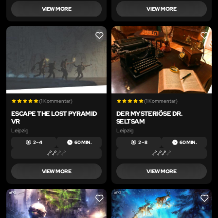
VIEW MORE
VIEW MORE
LIKE
LIKE
(1 Kommentar)
(1 Kommentar)
ESCAPE THE LOST PYRAMID
DER MYSTERIÖSE DR.
VR
SELTSAM
Leipzig
Leipzig
2 – 4
60 MIN.
2 – 8
60 MIN.
VIEW MORE
VIEW MORE
LIKE
LIKE