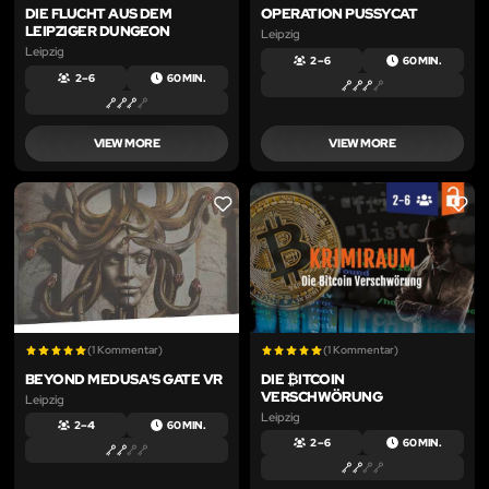
DIE FLUCHT AUS DEM
OPERATION PUSSYCAT
LEIPZIGER DUNGEON
Leipzig
Leipzig
2 – 6
60 MIN.
2 – 6
60 MIN.
VIEW MORE
VIEW MORE
LIKE
LIKE
(1 Kommentar)
(1 Kommentar)
BEYOND MEDUSA'S GATE VR
DIE ₿ITCOIN
VERSCHWÖRUNG
Leipzig
Leipzig
2 – 4
60 MIN.
2 – 6
60 MIN.