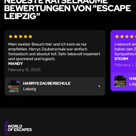
NEUESTE RÄTSELRÄUME
BEWERTUNGEN VON "ESCAPE
LEIPZIG"
Mein zweiter Besuch hier und ich kann es nur
Liebevoll ei
empfehlen. Harrys Zauberschule war einfach
haben den 
fantastisch und absolut toll. Sehr liebevoll inszeniert
Sympathisch
und spannend und logisch.
STORM
MANDY
February 1,
February 15, 2025
HA
HARRYS ZAUBERSCHULE
Lei
Leipzig