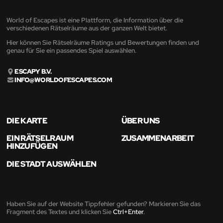
World of Escapes ist eine Plattform, die Information über die
verschiedenen Rätselräume aus der ganzen Welt bietet.
Hier können Sie Rätselräume Ratings und Bewertungen finden und
genau für Sie ein passendes Spiel auswählen.
ESCAPY B.V.
INFO@WORLDOFESCAPES.COM
DIE KARTE
ÜBER UNS
EIN RÄTSELRAUM
ZUSAMMENARBEIT
HINZUFÜGEN
DIE STADT AUSWÄHLEN
Haben Sie auf der Website Tippfehler gefunden? Markieren Sie das
Fragment des Textes und klicken Sie
Ctrl+Enter
.