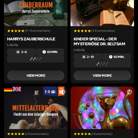
(5+ Kommentare)
(2 Kommentare)
HARRYS ZAUBERSCHULE
KINDER SPECIAL - DER
MYSTERIÖSE DR. SELTSAM
Leipzig
Leipzig
2 – 6
60 MIN.
2 – 10
60 MIN.
VIEW MORE
VIEW MORE
LIKE
LIKE
(2 Kommentare)
(1 Kommentar)