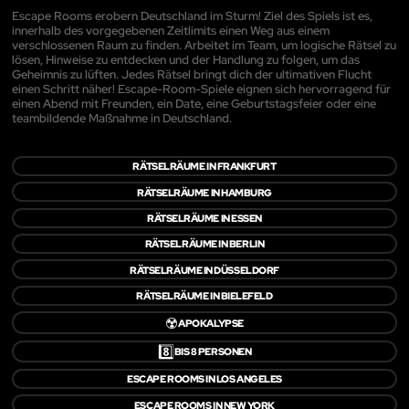
Escape Rooms erobern Deutschland im Sturm! Ziel des Spiels ist es,
innerhalb des vorgegebenen Zeitlimits einen Weg aus einem
verschlossenen Raum zu finden. Arbeitet im Team, um logische Rätsel zu
lösen, Hinweise zu entdecken und der Handlung zu folgen, um das
Geheimnis zu lüften. Jedes Rätsel bringt dich der ultimativen Flucht
einen Schritt näher! Escape-Room-Spiele eignen sich hervorragend für
einen Abend mit Freunden, ein Date, eine Geburtstagsfeier oder eine
teambildende Maßnahme in Deutschland.
RÄTSELRÄUME IN FRANKFURT
RÄTSELRÄUME IN HAMBURG
RÄTSELRÄUME IN ESSEN
RÄTSELRÄUME IN BERLIN
RÄTSELRÄUME IN DÜSSELDORF
RÄTSELRÄUME IN BIELEFELD
☢️
APOKALYPSE
8️⃣
BIS 8 PERSONEN
ESCAPE ROOMS IN LOS ANGELES
ESCAPE ROOMS IN NEW YORK