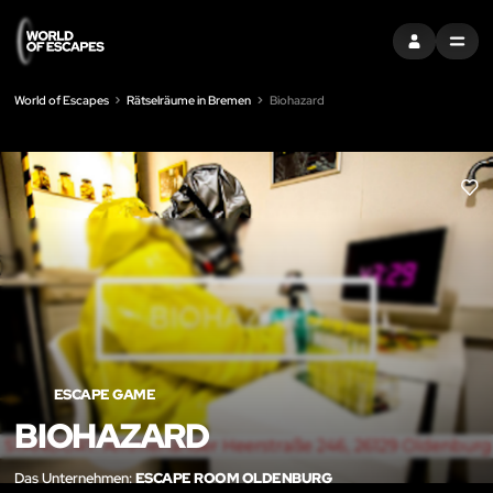
EINTRAGEN
MENU
World of Escapes
Rätselräume in Bremen
Biohazard
LIK
ESCAPE GAME
BIOHAZARD
Das Unternehmen:
ESCAPE ROOM OLDENBURG