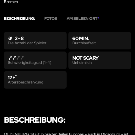
Bremen
BESCHREIBUNG:
FOTOS
AM SELBEN ORT
4
2 – 8
60 MIN.
Durchlaufzeit
Die Anzahl der Spieler
NOT SCARY
Unheimlich
Schwierigkeitsgrad (1-4)
*
12+
Altersbeschränkung
BESCHREIBUNG:
OLDENBURG, 1978: In breiten Teilen Europas – auch in Oldenburg – ist