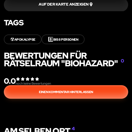
AUF DER KARTE ANZEIGEN
TAGS
☢️
8️⃣
APOKALYPSE
BIS 8 PERSONEN
BEWERTUNGEN FÜR
RÄTSELRAUM "BIOHAZARD"
0
0.0
noch keine Bewertungen
EINEN KOMMENTAR HINTERLASSEN
AM SELBEN ORT
4