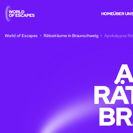
HOME
ÜBER UN
World of Escapes
Rätselräume in Braunschweig
Apokalypse Rät
A
RÄ
BR