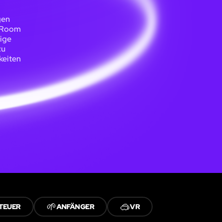
gen
e Room
tige
zu
keiten
🌱
🥽
TEUER
ANFÄNGER
VR