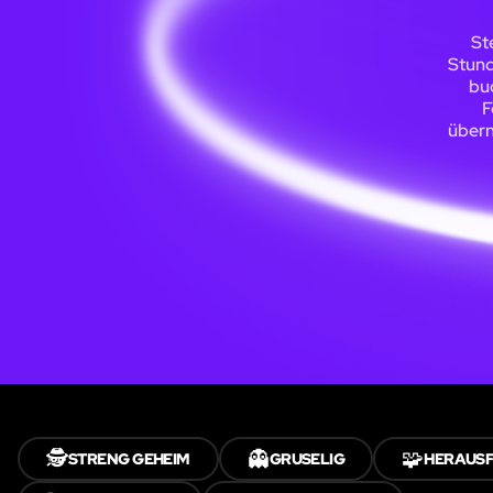
St
Stund
buc
F
übern
🕵️
👻
🧩
STRENG GEHEIM
GRUSELIG
HERAUS