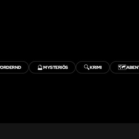
🔮
🔍
🗺️
FORDERND
MYSTERIÖS
KRIMI
ABEN