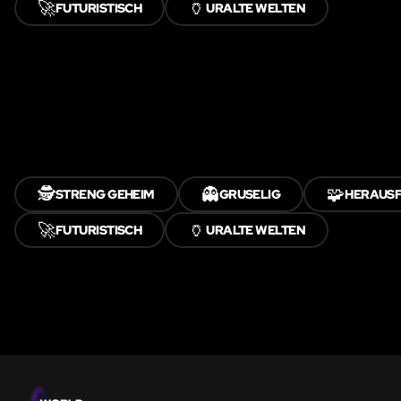
🚀
🏺
FUTURISTISCH
URALTE WELTEN
🕵️
👻
🧩
STRENG GEHEIM
GRUSELIG
HERAUS
🚀
🏺
FUTURISTISCH
URALTE WELTEN