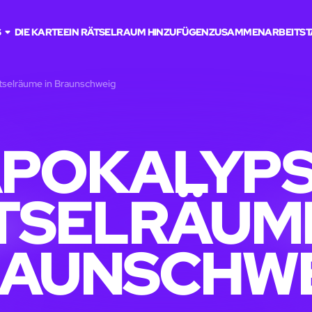
S
DIE KARTE
EIN RÄTSELRAUM HINZUFÜGEN
ZUSAMMENARBEIT
ST
selräume in Braunschweig
POKALYP
TSELRÄUME
AUNSCHW