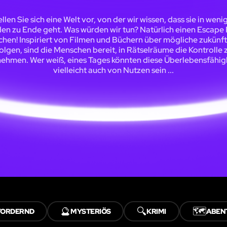
ellen Sie sich eine Welt vor, von der wir wissen, dass sie in weni
en zu Ende geht. Was würden wir tun? Natürlich einen Escap
hen! Inspiriert von Filmen und Büchern über mögliche zukünf
olgen, sind die Menschen bereit, in Rätselräume die Kontrolle 
ehmen. Wer weiß, eines Tages könnten diese Überlebensfähig
vielleicht auch von Nutzen sein ...
🔮
🔍
🗺️
FORDERND
MYSTERIÖS
KRIMI
ABEN