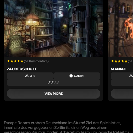
(5+ Kommentare)
(5+
ZAUBERSCHULE
MANIAC
3 – 6
60 MIN.
VIEW MORE
Escape Rooms erobern Deutschland im Sturm! Ziel des Spiels ist es,
innerhalb des vorgegebenen Zeitlimits einen Weg aus einem
verschlossenen Raum zu finden. Arbeitet im Team, um logische Rätsel zu