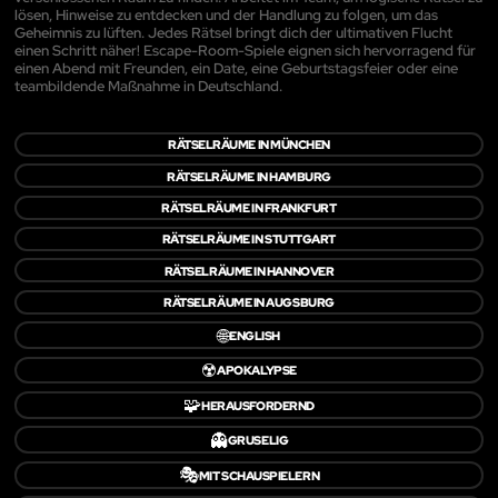
lösen, Hinweise zu entdecken und der Handlung zu folgen, um das
Geheimnis zu lüften. Jedes Rätsel bringt dich der ultimativen Flucht
einen Schritt näher! Escape-Room-Spiele eignen sich hervorragend für
einen Abend mit Freunden, ein Date, eine Geburtstagsfeier oder eine
teambildende Maßnahme in Deutschland.
RÄTSELRÄUME IN MÜNCHEN
RÄTSELRÄUME IN HAMBURG
RÄTSELRÄUME IN FRANKFURT
RÄTSELRÄUME IN STUTTGART
RÄTSELRÄUME IN HANNOVER
RÄTSELRÄUME IN AUGSBURG
🌐
ENGLISH
☢️
APOKALYPSE
🧩
HERAUSFORDERND
👻
GRUSELIG
🎭
MIT SCHAUSPIELERN