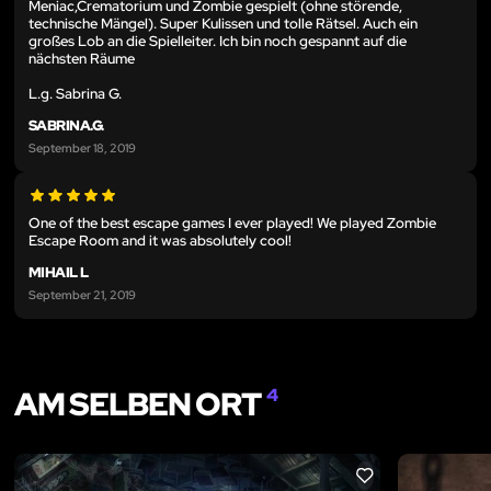
Meniac,Crematorium und Zombie gespielt (ohne störende,
technische Mängel). Super Kulissen und tolle Rätsel. Auch ein
großes Lob an die Spielleiter. Ich bin noch gespannt auf die
nächsten Räume
L.g. Sabrina G.
SABRINA.G.
September 18, 2019
One of the best escape games I ever played! We played Zombie
Escape Room and it was absolutely cool!
MIHAIL L
September 21, 2019
AM SELBEN ORT
4
LIKE