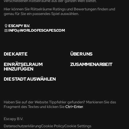
verschiedenen Rätselräume aus der ganzen Welt bietet.
Hier können Sie Rätselräume Ratings und Bewertungen finden und
genau für Sie ein passendes Spiel auswählen.
ESCAPY B.V.
INFO@WORLDOFESCAPES.COM
DIE KARTE
ÜBER UNS
EIN RÄTSELRAUM
ZUSAMMENARBEIT
HINZUFÜGEN
DIE STADT AUSWÄHLEN
Haben Sie auf der Website Tippfehler gefunden? Markieren Sie das
Fragment des Textes und klicken Sie
Ctrl+Enter
.
Escapy B.V.
Datenschutzerklärung
Cookie Policy
Cookie Settings