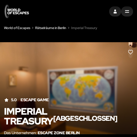
EINTRAGEN
MENU
World of Escapes
Rätselräume in Berlin
Imperial Treasury
LIK
5.0
ESCAPE GAME
IMPERIAL
[ABGESCHLOSSEN]
TREASURY
Das Unternehmen:
ESCAPE ZONE BERLIN