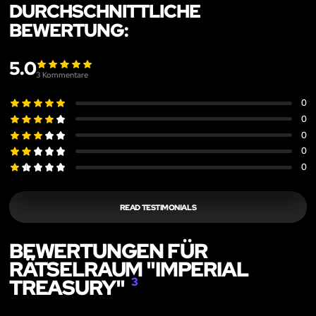
DURCHSCHNITTLICHE
BEWERTUNG:
5.0
3
Kommentare
0
0
0
0
0
READ TESTIMONIALS
BEWERTUNGEN FÜR
RÄTSELRAUM "IMPERIAL
TREASURY"
3