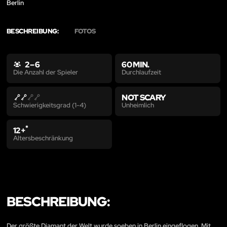
Berlin
BESCHREIBUNG:
FOTOS
2 – 6
60 MIN.
Durchlaufzeit
Die Anzahl der Spieler
NOT SCARY
Unheimlich
Schwierigkeitsgrad (1-4)
*
12+
Altersbeschränkung
BESCHREIBUNG:
Der größte Diamant der Welt wurde soeben in Berlin eingeflogen. Mit