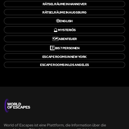
RÄTSELRÄUME IN HANNOVER
RÄTSELRÄUME IN AUGSBURG
🌐
ENGLISH
🔮
MYSTERIÖS
🗺️
ABENTEUER
7️⃣
BIS 7 PERSONEN
ESCAPE ROOMS IN NEW YORK
ESCAPE ROOMS IN LOS ANGELES
World of Escapes ist eine Plattform, die Information über die