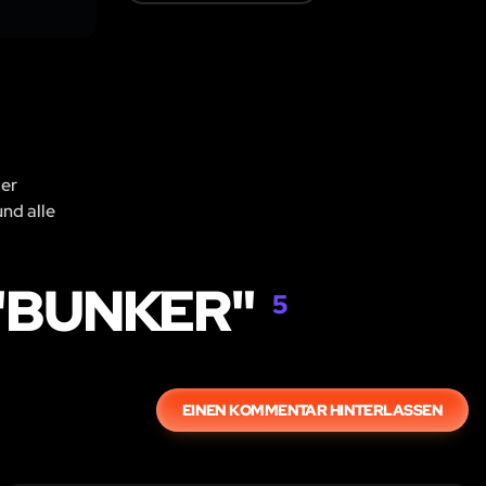
der
und alle
"BUNKER"
5
EINEN KOMMENTAR HINTERLASSEN