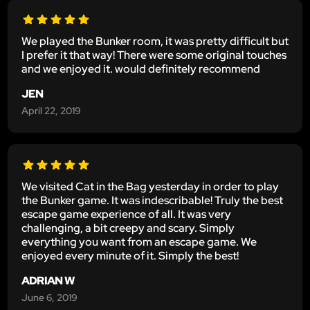
We played the Bunker room, it was pretty difficult but
I prefer it that way! There were some original touches
and we enjoyed it. would definitely recommend
JEN
April 22, 2019
We visited Cat in the Bag yesterday in order to play
the Bunker game. It was indescribable! Truly the best
escape game experience of all. It was very
challenging, a bit creepy and scary. Simply
everything you want from an escape game. We
enjoyed every minute of it. Simply the best!
ADRIAN W
June 6, 2019