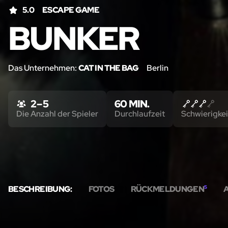
5.0
ESCAPE GAME
BUNKER
Das Unternehmen:
CAT IN THE BAG
Berlin
2 – 5
60 MIN.
Die Anzahl der Spieler
Durchlaufzeit
Schwierigkei
BESCHREIBUNG:
FOTOS
RÜCKMELDUNGEN
5