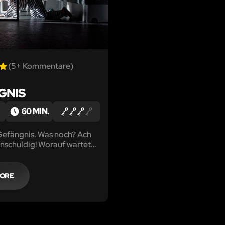
(5+ Kommentare)
GNIS
60 MIN.
 Gefängnis. Was noch? Ach
 unschuldig! Worauf wartet
chts wie raus hier!
MORE