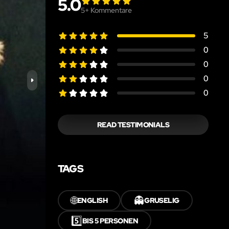
5.0
5
+ Kommentare
5
0
0
0
0
READ TESTIMONIALS
TAGS
🌐
👻
ENGLISH
GRUSELIG
5️⃣
BIS 5 PERSONEN