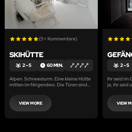
(5+ Kommentare)
SKIHÜTTE
GEFÄN
2 – 5
60 MIN.
2 – 5
Alpen. Schneesturm. Eine kleine Hütte
Ihr seid im
mitten im Nirgendwo. Die Türen sind
ja, ihr seid
verschlossen und das Haus scheint
ihr noch? Ni
lebendig geworden zu sein. Löst alle
Rätsel und findet einen Weg hinaus!
VIEW MORE
VIEW 