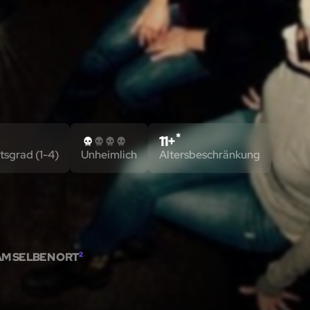
*
11+
tsgrad (1-4)
Unheimlich
Altersbeschränkung
AM SELBEN ORT
2