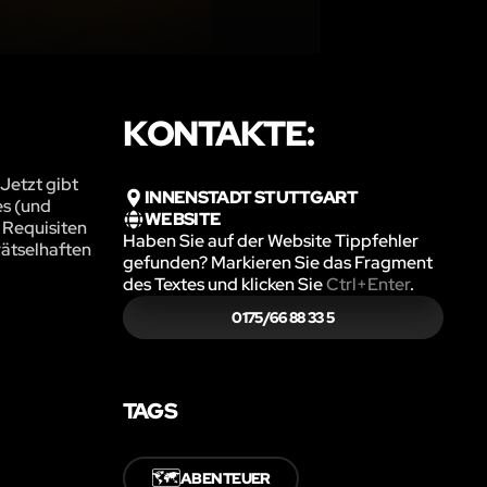
KONTAKTE:
 Jetzt gibt
INNENSTADT STUTTGART
es (und
WEBSITE
 Requisiten
Haben Sie auf der Website Tippfehler
rätselhaften
gefunden? Markieren Sie das Fragment
des Textes und klicken Sie
Ctrl+Enter
.
0175/66 88 33 5
TAGS
🗺️
ABENTEUER