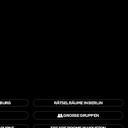
MBURG
RÄTSELRÄUME IN BERLIN
👥
GROSSE GRUPPEN
BOURNE
ESCAPE ROOMS IN HOUSTON