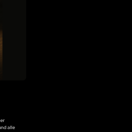
der
und alle