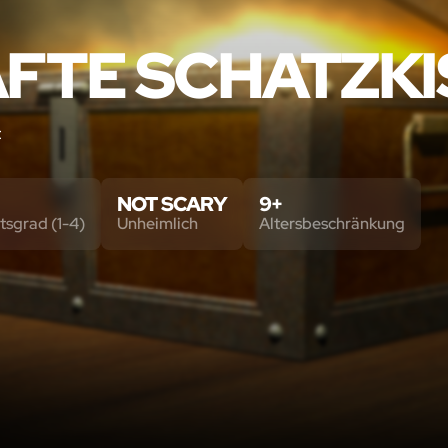
AFTE SCHATZKI
t
NOT SCARY
9+
tsgrad (1-4)
Unheimlich
Altersbeschränkung