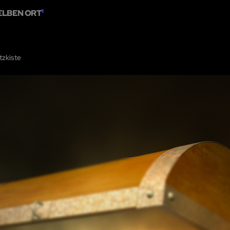
ELBEN ORT
1
NS
DIE KARTE
EIN RÄTSELRAUM HINZUFÜGEN
ZUSAMMENARBEIT
tzkiste