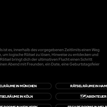
 ist es, innerhalb des vorgegebenen Zeitlimits einen Weg
, um logische Rätsel zu lösen, Hinweise zu entdecken und
ätsel bringt dich der ultimativen Flucht einen Schritt
inen Abend mit Freunden, ein Date, eine Geburtstagsfeier
ELRÄUME IN MÜNCHEN
RÄTSELRÄUME IN HA
🗺️
TSELRÄUME IN KÖLN
ABENTEUER
E ROOMS IN NEW YORK
ESCAPE ROOMS IN MEL